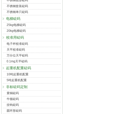
不锈钢锁形砝码
不锈钢套装砝码
不锈钢单只砝码
电梯砝码
25kg电梯砝码
20kg电梯砝码
校准用砝码
电子秤校准砝码
天平校准砝码
万分位天平砝码
0.1mg天平砝码
起重机配重砝码
10吨起重机配重
5吨起重机配重
非标砝码定制
黄铜砝码
牛顿砝码
挂钩砝码
圆环形砝码