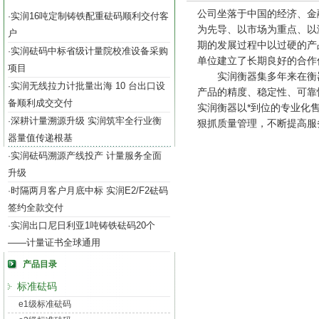
公司坐落于中国的经济、金
实润16吨定制铸铁配重砝码顺利交付客
·
为先导、以市场为重点、以
户
期的发展过程中以过硬的产
实润砝码中标省级计量院校准设备采购
·
单位建立了长期良好的合作
项目
实润衡器集多年来在衡器
实润无线拉力计批量出海 10 台出口设
·
产品的精度、稳定性、可靠
备顺利成交交付
实润衡器以*到位的专业化
深耕计量溯源升级 实润筑牢全行业衡
·
狠抓质量管理，不断提高服
器量值传递根基
实润砝码溯源产线投产 计量服务全面
·
升级
时隔两月客户月底中标 实润E2/F2砝码
·
签约全款交付
实润出口尼日利亚1吨铸铁砝码20个
·
——计量证书全球通用
产品目录
标准砝码
e1级标准砝码