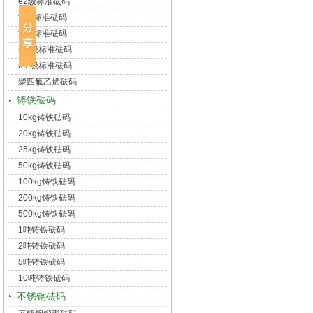
e2级标准砝码
f1级标准砝码
f2级标准砝码
m1级标准砝码
m2级标准砝码
聚四氟乙烯砝码
铸铁砝码
10kg铸铁砝码
20kg铸铁砝码
25kg铸铁砝码
50kg铸铁砝码
100kg铸铁砝码
200kg铸铁砝码
500kg铸铁砝码
1吨铸铁砝码
2吨铸铁砝码
5吨铸铁砝码
10吨铸铁砝码
不锈钢砝码