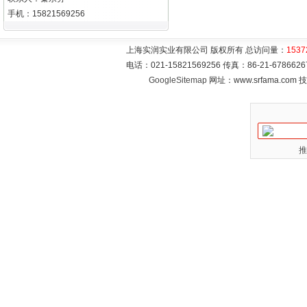
手机：15821569256
上海实润实业有限公司 版权所有 总访问量：
1537
电话：021-15821569256 传真：86-21-6786
GoogleSitemap
网址：www.srfama.com
推