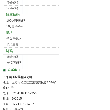
增砣砝码
镀铬砝码
维权砝码
100g便民砝码
50g惠民砝码
量块
千分尺量块
卡尺量块
链码
循环链码
皮带秤链码
联系我们
上海实润实业有限公司
地址：上海市松江区泗泾镇高技路655号2
幢121号
电话：021-15821569256
邮编：201615
传真：86-21-67866267
联系人：秦永芬