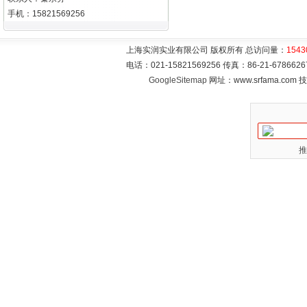
手机：15821569256
上海实润实业有限公司 版权所有 总访问量：
1543
电话：021-15821569256 传真：86-21-6786
GoogleSitemap
网址：www.srfama.com
推