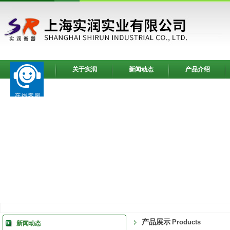
网站首页
关于实润
新闻动态
产品介绍
产品展示
Products
新闻动态