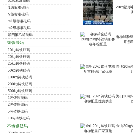
e2级标准砝码
20kg锁
f1级标准砝码
f2级标准砝码
m1级标准砝码
m2级标准砝码
聚四氟乙烯砝码
电梯试验砝码
锁形
铸铁砝码
10kg铸铁砝码
20kg铸铁砝码
25kg铸铁砝码
崇明20k
50kg铸铁砝码
100kg铸铁砝码
200kg铸铁砝码
500kg铸铁砝码
海口20k
1吨铸铁砝码
2吨铸铁砝码
5吨铸铁砝码
10吨铸铁砝码
不锈钢砝码
金山20k