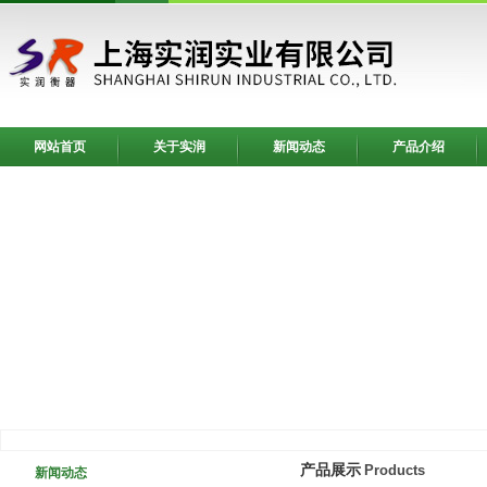
网站首页
关于实润
新闻动态
产品介绍
产品展示
Products
新闻动态