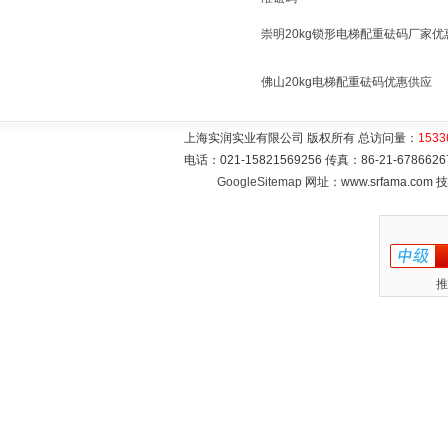
崇明20kg锁形电梯配重砝码厂家优
佛山20kg电梯配重砝码优惠供应
上海实润实业有限公司 版权所有 总访问量：
1533
电话：021-15821569256 传真：86-21-6786
GoogleSitemap
网址：www.srfama.com
推