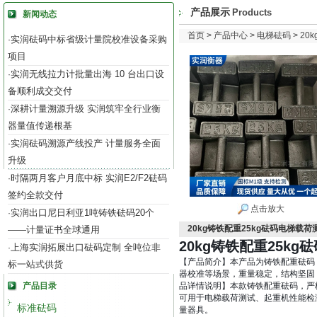
产品展示
Products
新闻动态
首页
>
产品中心
>
电梯砝码
>
20
实润砝码中标省级计量院校准设备采购
·
项目
实润无线拉力计批量出海 10 台出口设
·
备顺利成交交付
深耕计量溯源升级 实润筑牢全行业衡
·
器量值传递根基
实润砝码溯源产线投产 计量服务全面
·
升级
时隔两月客户月底中标 实润E2/F2砝码
·
签约全款交付
点击放大
实润出口尼日利亚1吨铸铁砝码20个
·
20kg铸铁配重25kg砝码电梯载
——计量证书全球通用
20kg铸铁配重25k
上海实润拓展出口砝码定制 全吨位非
·
【产品简介】本产品为铸铁配重砝码，
标一站式供货
器校准等场景，重量稳定，结构坚固
产品目录
品详情说明】本款铸铁配重砝码，严
可用于电梯载荷测试、起重机性能检
标准砝码
量器具。