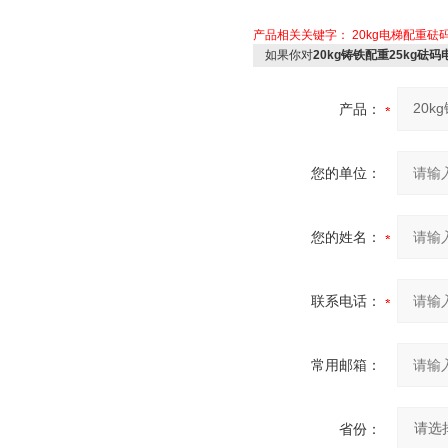
产品相关关键字：
20kg电梯配重砝
如果你对
20kg铸铁配重25kg砝
产品：
您的单位：
您的姓名：
联系电话：
常用邮箱：
省份：