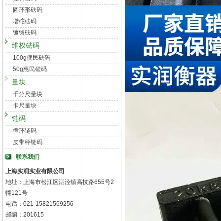
圆环形砝码
增砣砝码
镀铬砝码
维权砝码
100g便民砝码
50g惠民砝码
量块
千分尺量块
卡尺量块
链码
循环链码
皮带秤链码
联系我们
上海实润实业有限公司
地址：上海市松江区泗泾镇高技路655号2
幢121号
电话：021-15821569256
邮编：201615