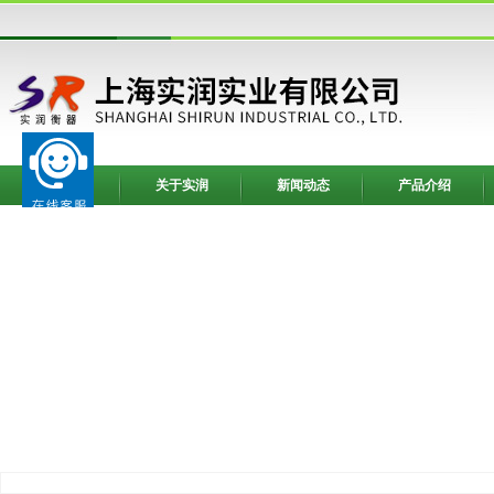
网站首页
关于实润
新闻动态
产品介绍