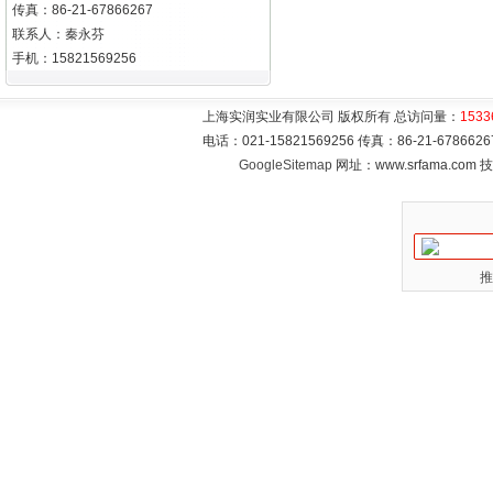
传真：86-21-67866267
联系人：秦永芬
手机：15821569256
上海实润实业有限公司 版权所有 总访问量：
1533
电话：021-15821569256 传真：86-21-6786
GoogleSitemap
网址：www.srfama.com
推