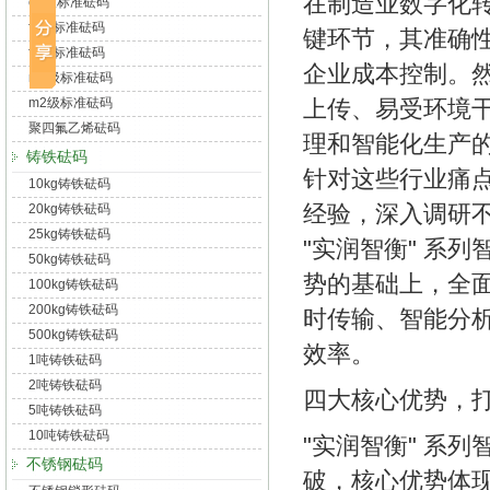
在制造业数字化
e2级标准砝码
f1级标准砝码
键环节，其准确
f2级标准砝码
企业成本控制。
m1级标准砝码
上传、易受环境
m2级标准砝码
聚四氟乙烯砝码
理和智能化生产
铸铁砝码
针对这些行业痛
10kg铸铁砝码
经验，深入调研
20kg铸铁砝码
25kg铸铁砝码
"实润智衡" 系
50kg铸铁砝码
势的基础上，全
100kg铸铁砝码
200kg铸铁砝码
时传输、智能分
500kg铸铁砝码
效率。
1吨铸铁砝码
2吨铸铁砝码
四大核心优势，
5吨铸铁砝码
10吨铸铁砝码
"实润智衡" 系
不锈钢砝码
破，核心优势体