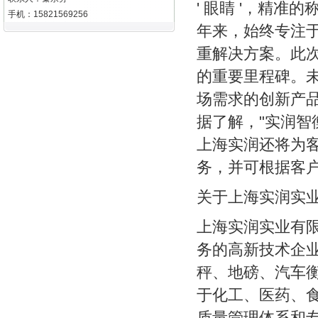
' 眼睛 '，精
手机：15821569256
年来，始终专注
重解决方案。此次
的重要里程碑。
场需求的创新产
据了解，"实润智
上海实润还将为
务，并可根据客
关于上海实润实
上海实润实业有
务的高新技术企
秤、地磅、汽车
于化工、医药、
质量管理体系和专