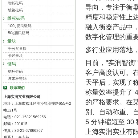
增砣砝码
导向，专注于衡器
镀铬砝码
精度和稳定性上
维权砝码
融入衡器产品中
100g便民砝码
50g惠民砝码
数字化管理的重要
量块
多行业应用落地
千分尺量块
卡尺量块
目前，"实润智衡
链码
客户高度认可。
循环链码
皮带秤链码
天平后，实现了
联系我们
称量效率提升了 
上海实润实业有限公司
的严格要求。在
地址：上海市松江区泗泾镇高技路655号2
别、自动称重、
幢121号
电话：021-15821569256
5 分钟缩短至 3
邮编：201615
上海实润实业有
传真：86-21-67866267
联系人：秦永芬