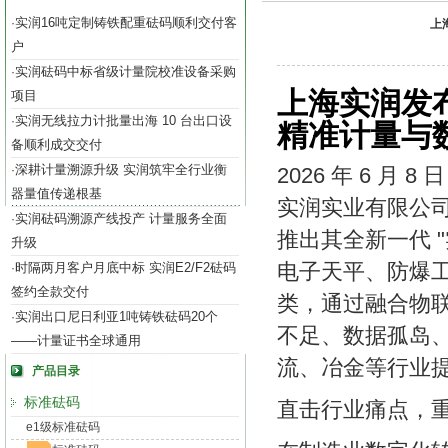
实润16吨定制铸铁配重砝码顺利交付客
·
上
户
实润砝码中标省级计量院校准设备采购
·
上海实润发
项目
实润无线拉力计批量出海 10 台出口设
·
精准计量与
备顺利成交交付
深耕计量溯源升级 实润筑牢全行业衡
·
2026 年 6 月 8
器量值传递根基
实润实业有限公
实润砝码溯源产线投产 计量服务全面
·
推出其全新一代 
升级
电子天平、防爆
时隔两月客户月底中标 实润E2/F2砝码
·
签约全款交付
类，通过融合物
实润出口尼日利亚1吨铸铁砝码20个
·
不足、数据孤岛
——计量证书全球通用
流、冶金等行业
产品目录
标准砝码
直击行业痛点，
e1级标准砝码