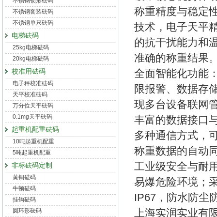
不锈钢锁形砝码
称重精度与稳定
不锈钢套装砝码
不锈钢单只砝码
技术，电子天平精度
电梯砝码
的抗干扰能力和
25kg电梯砝码
准确的称重结果
20kg电梯砝码
全面智能化功能
校准用砝码
电子秤校准砝码
限报警、数据存
天平校准砝码
现多台设备联网
万分位天平砝码
0.1mg天平砝码
丰富的数据接口
起重机配重砝码
多种通信方式，可
10吨起重机配重
称重数据的自动
5吨起重机配重
工业级安全与耐
非标砝码定制
黄铜砝码
易爆危险环境；
牛顿砝码
IP67，防水防
挂钩砝码
上海实润实业有
圆环形砝码