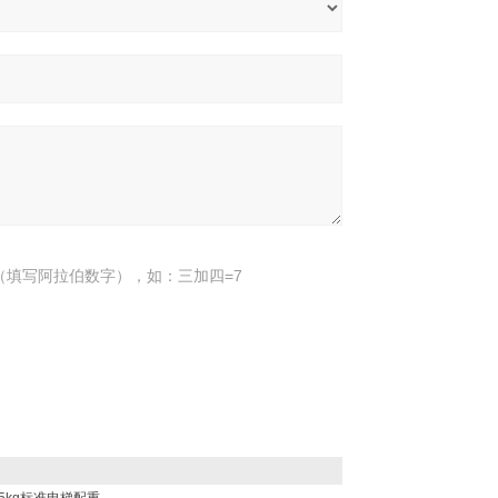
（填写阿拉伯数字），如：三加四=7