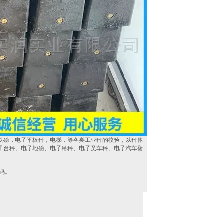
铁磅，电子平板秤，电梯，等各类工业秤的校验，以秤体
子台秤、电子地磅、电子吊秤、电子叉车秤、电子汽车衡
码。