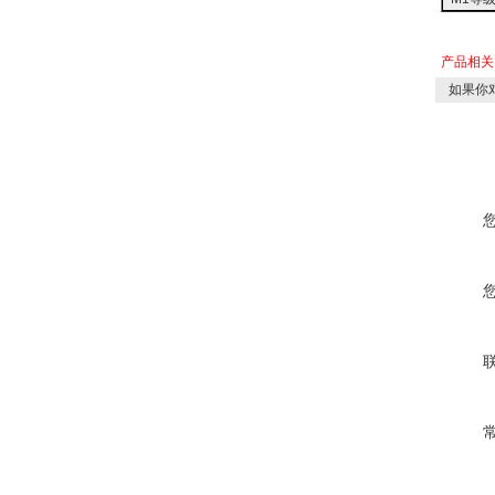
产品相关
如果你