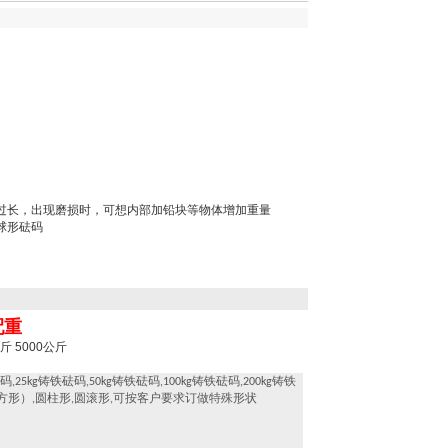
过长，出现磨损时，可想内部加铅块等物体增加重量
球形砝码
配重
斤
5000
公斤
码
铸铁砝码
铸铁砝码
铸铁砝码
铸铁
,25kg
,50kg
,100kg
,200kg
方形）
圆柱形
圆滚形
可按客户要求订做特殊形状
,
,
,