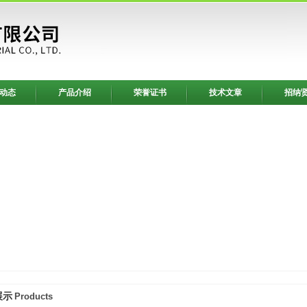
动态
产品介绍
荣誉证书
技术文章
招纳
展示
Products