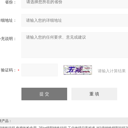
省份：
详细地址：
补充说明：
验证码：
请输入计算结果
类产品：