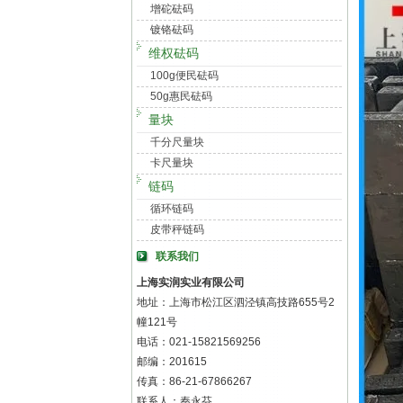
增砣砝码
镀铬砝码
维权砝码
100g便民砝码
50g惠民砝码
量块
千分尺量块
卡尺量块
链码
循环链码
皮带秤链码
联系我们
上海实润实业有限公司
地址：上海市松江区泗泾镇高技路655号2
幢121号
电话：021-15821569256
邮编：201615
传真：86-21-67866267
联系人：秦永芬