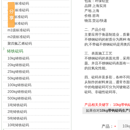
包装：环保铝盒
e1级标准砝码
品牌:上海实润
e2级标准砝码
产地:上海
价格:咨询
f1级标准砝码
物流:货运/快递
f2级标准砝码
二、产品介绍
m1级标准砝码
主要应用于衡器制造业，质量
m2级标准砝码
不锈钢砝码的材质分为两种:
聚四氟乙烯砝码
的;不带磁不锈钢砝码是用奥
铸铁砝码
三、表面施工工艺
10kg铸铁砝码
不锈钢砝码的表面光滑，采用
题。并且不锈钢砝码表面有一
20kg铸铁砝码
的抗氧化性能。
25kg铸铁砝码
四、砝码丰富多彩，各种不同
50kg铸铁砝码
从制作的材料来说，通常市面
100kg铸铁砝码
中的电镀砝码可分为河镀铬还
200kg铸铁砝码
砝码、非磁性砝码等。
500kg铸铁砝码
产品相关关键字：
10kg带钩
1吨铸铁砝码
如果你对
10kg带钩砝码生产
2吨铸铁砝码
5吨铸铁砝码
10吨铸铁砝码
产品：