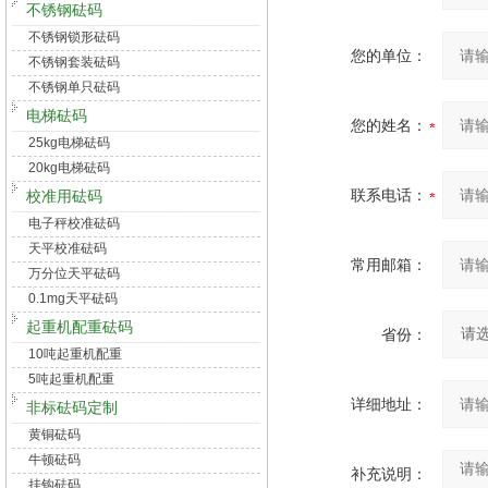
不锈钢砝码
不锈钢锁形砝码
您的单位：
不锈钢套装砝码
不锈钢单只砝码
电梯砝码
您的姓名：
25kg电梯砝码
20kg电梯砝码
联系电话：
校准用砝码
电子秤校准砝码
天平校准砝码
常用邮箱：
万分位天平砝码
0.1mg天平砝码
起重机配重砝码
省份：
10吨起重机配重
5吨起重机配重
详细地址：
非标砝码定制
黄铜砝码
牛顿砝码
补充说明：
挂钩砝码