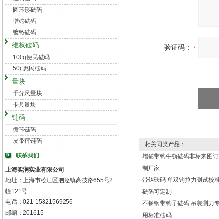
圆环形砝码
增砣砝码
镀铬砝码
维权砝码
验证码：
100g便民砝码
50g惠民砝码
量块
千分尺量块
卡尺量块
链码
循环链码
皮带秤链码
相关同类产品：
联系我们
增砣带钩牛顿砝码非标来图订
制厂家
上海实润实业有限公司
带钩砝码 单双钩拉力测试校
地址：上海市松江区泗泾镇高技路655号2
幢121号
砝码可定制
电话：021-15821569256
不锈钢带钩子砝码 吊装测力
邮编：201615
用标准砝码