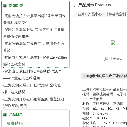
产品展示
Products
新闻动态
首页
>
产品中心
>
非标砝码定制
实润无线拉力计批量出海 10 台出口设
·
备顺利成交交付
深耕计量溯源升级 实润筑牢全行业衡
·
器量值传递根基
实润砝码溯源产线投产 计量服务全面
·
升级
时隔两月客户月底中标 实润E2/F2砝码
·
点击放大
签约全款交付
实润出口尼日利亚1吨铸铁砝码20个
·
10kg带钩砝码生产厂家
的详
——计量证书全球通用
上海实润拓展出口砝码定制 全吨位非
·
上海实润标准砝码产品有砝码
标一站式供货
砝码，钢制镀铬砝码，电子秤
上海实润开放砝码租赁服务 覆盖江浙
一、产品参数
·
材质：无磁不锈钢、不锈钢
沪60-80吨现货
等级：E1、E2、F1、F2、M
规格：1mg-20kg
产品目录
磁化率：≤0.005
标准砝码
极化强度：E1≤2.5μT；E2≤8μ