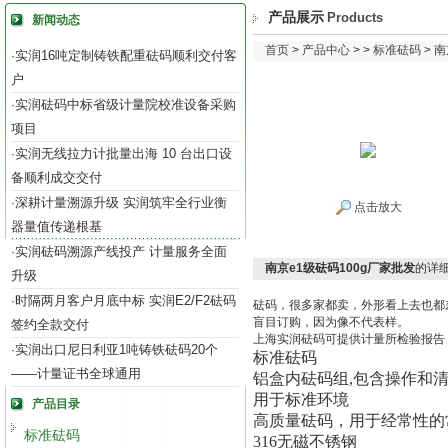
产品展示
Products
新闻动态
首页
>
产品中心
> >
标准砝码
> 
实润16吨定制铸铁配重砝码顺利交付客
·
户
实润砝码中标省级计量院校准设备采购
·
项目
实润无线拉力计批量出海 10 台出口设
·
备顺利成交交付
深耕计量溯源升级 实润筑牢全行业衡
·
点击放大
器量值传递根基
实润砝码溯源产线投产 计量服务全面
·
南京e1级砝码100g厂家批发
的详
升级
时隔两月客户月底中标 实润E2/F2砝码
·
砝码，很多家都卖，外形看上去也都
盲目订购，因为像不代表样。
签约全款交付
上海实润砝码可提供计量所检验报告
实润出口尼日利亚1吨铸铁砝码20个
·
标准砝码
——计量证书全球通用
铝盒内砝码组,包含操作和
用于标准环境
产品目录
高质量砝码，用于经常性的
标准砝码
316无磁不锈钢