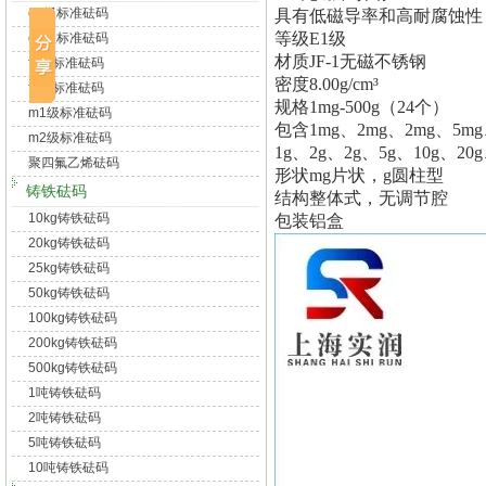
e1级标准砝码
具有低磁导率和高耐腐蚀性
等级E1级
e2级标准砝码
材质JF-1无磁不锈钢
f1级标准砝码
密度8.00g/cm³
f2级标准砝码
规格1mg-500g（24个）
m1级标准砝码
包含1mg、2mg、2mg、5mg、
m2级标准砝码
1g、2g、2g、5g、10g、20g
聚四氟乙烯砝码
形状mg片状，g圆柱型
铸铁砝码
结构整体式，无调节腔
10kg铸铁砝码
包装铝盒
20kg铸铁砝码
25kg铸铁砝码
50kg铸铁砝码
100kg铸铁砝码
200kg铸铁砝码
500kg铸铁砝码
1吨铸铁砝码
2吨铸铁砝码
5吨铸铁砝码
10吨铸铁砝码