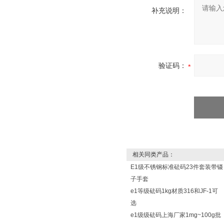
补充说明：
验证码：
相关同类产品：
E1级不锈钢标准砝码23件套装带镊
子手套
e1等级砝码1kg材质316和JF-1可
选
e1级级砝码上海厂家1mg~100g批