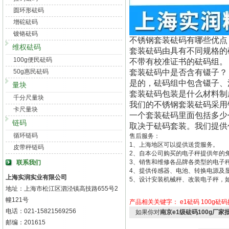
圆环形砝码
增砣砝码
镀铬砝码
不锈钢套装砝码有哪些优点
维权砝码
套装砝码由具有不同规格的砝码
100g便民砝码
不带有校准证书的砝码组。
50g惠民砝码
套装砝码中是否含有镊子？
是的，砝码组中包含镊子、
量块
套装砝码包装是什么材料制
千分尺量块
我们的不锈钢套装砝码采用
卡尺量块
一个套装砝码里面包括多少
链码
取决于砝码套装。我们提供
循环链码
售后服务：
1、上海地区可以提供送货服务。
皮带秤链码
2、自本公司购买的电子秤提供年的
3、销售和维修各品牌各类型的电子
联系我们
4、提供传感器、电池、转换电源及
上海实润实业有限公司
5、设计安装机械秤、改装电子秤，
地址：上海市松江区泗泾镇高技路655号2
幢121号
产品相关关键字：
e1砝码
100g砝
电话：021-15821569256
如果你对
南京e1级砝码100g厂家
邮编：201615