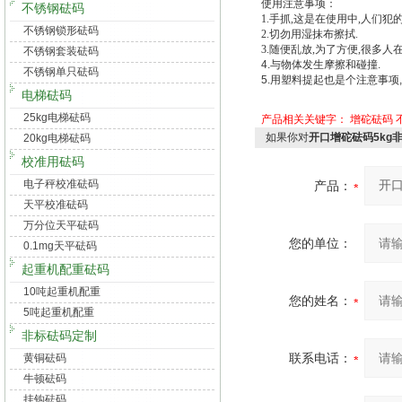
使用注意事项：
不锈钢砝码
1.手抓,这是在使用中,人们犯
不锈钢锁形砝码
2.切勿用湿抹布擦拭.
3.随便乱放,为了方便,很多
不锈钢套装砝码
4.
与物体发生摩擦和碰撞
.
不锈钢单只砝码
5.
用塑料提起也是个注意事项
,
电梯砝码
25kg电梯砝码
产品相关关键字：
增砣砝码 
如果你对
开口增砣砝码5kg
20kg电梯砝码
校准用砝码
电子秤校准砝码
产品：
天平校准砝码
万分位天平砝码
您的单位：
0.1mg天平砝码
起重机配重砝码
10吨起重机配重
您的姓名：
5吨起重机配重
非标砝码定制
联系电话：
黄铜砝码
牛顿砝码
挂钩砝码