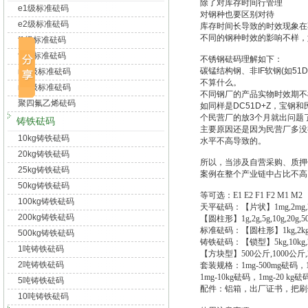
除了对库存时间行管理
e1级标准砝码
对钢种也要区别对待
e2级标准砝码
库存时间长导致的时效现象在
不同的钢种时效的影响不样，如
f1级标准砝码
f2级标准砝码
不锈钢砝码理解如下：
碳锰结构钢、非IF软钢(如5
m1级标准砝码
不算什么。
m2级标准砝码
不同钢厂的产品实物时效期不
聚四氟乙烯砝码
如同样是DC51D+Z，宝
个民营厂的放3个月就出问题
铸铁砝码
主要原因还是因为民营厂多没
10kg铸铁砝码
水平不高导致的。
20kg铸铁砝码
所以，当涉及自营采购、质押
25kg铸铁砝码
案例在整个产业链中占比不高
50kg铸铁砝码
等可选：E1 E2 F1 F2 M1 M2
100kg铸铁砝码
天平砝码：【片状】1mg,2mg,2mg,5
200kg铸铁砝码
【圆柱形】1g,2g,5g,10g,20g,50g
标准砝码：【圆柱形】1kg,2kg,5kg
500kg铸铁砝码
铸铁砝码：【锁型】5kg,10kg,20kg,2
1吨铸铁砝码
【方块型】500公斤,1000公斤,2
2吨铸铁砝码
套装规格：1mg-500mg砝码，1m
1mg-10kg砝码，1mg-20 kg砝
5吨铸铁砝码
配件：铝箱，出厂证书，把刷
10吨铸铁砝码