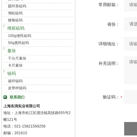
常用邮箱：
圆环形砝码
增砣砝码
镀铬砝码
省份：
维权砝码
100g便民砝码
50g惠民砝码
详细地址：
量块
千分尺量块
补充说明：
卡尺量块
链码
循环链码
皮带秤链码
验证码：
联系我们
上海实润实业有限公司
地址：上海市松江区泗泾镇高技路655号2
幢121号
电话：021-15821569256
邮编：201615