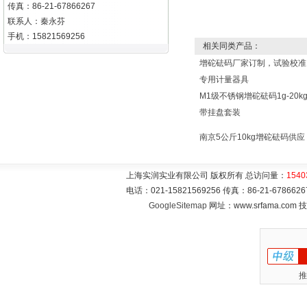
传真：86-21-67866267
联系人：秦永芬
手机：15821569256
相关同类产品：
增砣砝码厂家订制，试验校准
专用计量器具
M1级不锈钢增砣砝码1g-20k
带挂盘套装
南京5公斤10kg增砣砝码供应
上海实润实业有限公司 版权所有 总访问量：
1540
电话：021-15821569256 传真：86-21-6786
GoogleSitemap
网址：www.srfama.com
推