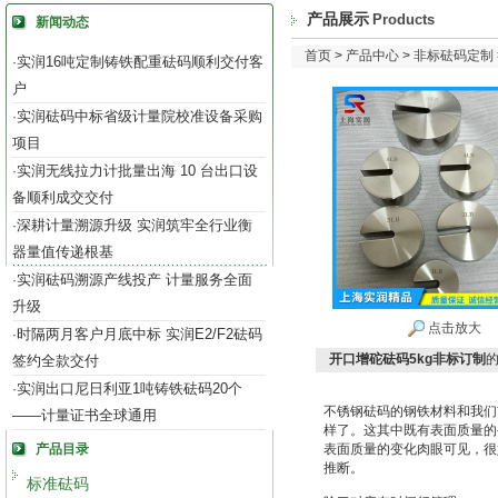
产品展示
Products
新闻动态
首页
>
产品中心
>
非标砝码定制
实润16吨定制铸铁配重砝码顺利交付客
·
户
实润砝码中标省级计量院校准设备采购
·
项目
实润无线拉力计批量出海 10 台出口设
·
备顺利成交交付
深耕计量溯源升级 实润筑牢全行业衡
·
器量值传递根基
实润砝码溯源产线投产 计量服务全面
·
升级
点击放大
时隔两月客户月底中标 实润E2/F2砝码
·
开口增砣砝码5kg非标订制
签约全款交付
实润出口尼日利亚1吨铸铁砝码20个
·
不锈钢砝码的钢铁材料和我们
——计量证书全球通用
样了。这其中既有表面质量的
产品目录
表面质量的变化肉眼可见，很
推断。
标准砝码