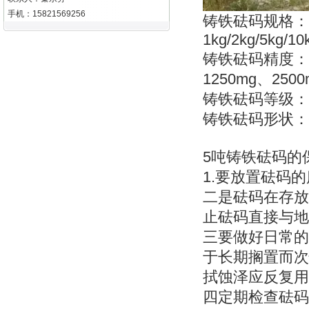
手机：15821569256
铸铁砝码规格：
1kg/2kg/5kg/10
铸铁砝码精度：50
1250mg、2500
铸铁砝码等级：
铸铁砝码形状：
5吨铸铁砝码的
1.要放置砝码
二是砝码在存放
止砝码直接与地
三要做好日常的
于长期搁置而次
拭蚀泽应反复用
四定期检查砝码