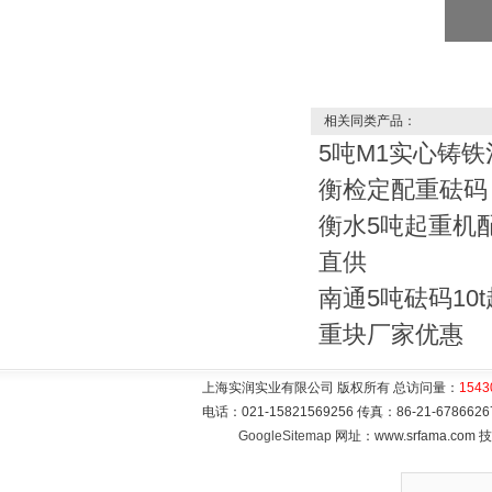
相关同类产品：
5吨M1实心铸
衡检定配重砝码
衡水5吨起重机
直供
南通5吨砝码10
重块厂家优惠
上海实润实业有限公司 版权所有 总访问量：
1543
电话：021-15821569256 传真：86-21-6786
GoogleSitemap
网址：www.srfama.com