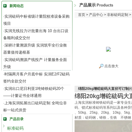
产品展示
Products
新闻动态
首页
>
产品中心
>
非标砝码定制
>
实润砝码中标省级计量院校准设备采购
·
项目
实润无线拉力计批量出海 10 台出口设
·
备顺利成交交付
深耕计量溯源升级 实润筑牢全行业衡
·
器量值传递根基
实润砝码溯源产线投产 计量服务全面
·
点击放大
升级
时隔两月客户月底中标 实润E2/F2砝码
·
签约全款交付
实润出口尼日利亚1吨铸铁砝码20个
·
绵阳20kg增砣砝码大直径可订制
绵阳20kg增砣砝码
——计量证书全球通用
上海实润标准铸铁砝码是一家专业生
上海实润拓展出口砝码定制 全吨位非
·
码、锁式标准砝码等系列以及各种异
标一站式供货
、50kg、25kg、20kg、10kg、5kg
材质：砝码钢，铸铁，生铁 不锈钢 
产品目录
标准砝码