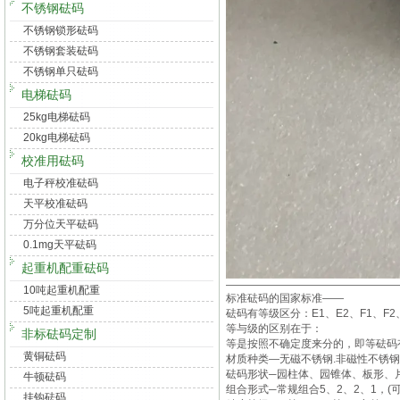
不锈钢砝码
不锈钢锁形砝码
不锈钢套装砝码
不锈钢单只砝码
电梯砝码
25kg电梯砝码
20kg电梯砝码
校准用砝码
电子秤校准砝码
天平校准砝码
万分位天平砝码
0.1mg天平砝码
起重机配重砝码
————————————————
10吨起重机配重
标准砝码的国家标准——
5吨起重机配重
砝码有等级区分：E1、E2、F1、F2
等与级的区别在于：
非标砝码定制
等是按照不确定度来分的，即等砝码
黄铜砝码
材质种类—无磁不锈钢.非磁性不锈
砝码形状─园柱体、园锥体、板形、片
牛顿砝码
组合形式─常规组合5、2、2、1，(
挂钩砝码