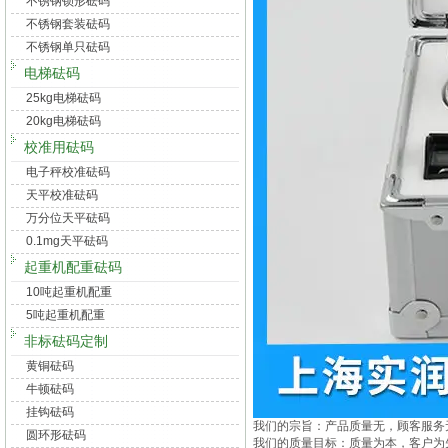
不锈钢锁形砝码
不锈钢套装砝码
不锈钢单只砝码
电梯砝码
25kg电梯砝码
20kg电梯砝码
校准用砝码
电子秤校准砝码
天平校准砝码
万分位天平砝码
0.1mg天平砝码
起重机配重砝码
10吨起重机配重
5吨起重机配重
非标砝码定制
黄铜砝码
牛顿砝码
挂钩砝码
我们的宗旨：产品质量无，顾客服务
圆环形砝码
我们的质量目标：质量为本，客户为先