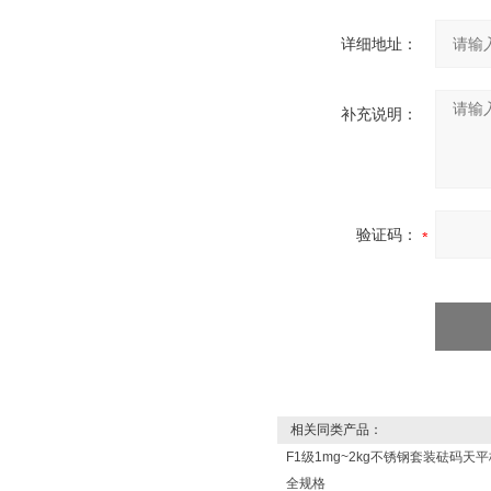
详细地址：
补充说明：
验证码：
相关同类产品：
F1级1mg~2kg不锈钢套装砝码天
全规格