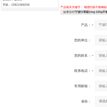
手机：15821569256
产品相关关键字：
顺德f1级不锈钢砝
如果你对
宁波f1等级1mg-100g
产品：
您的单位：
您的姓名：
联系电话：
常用邮箱：
省份：