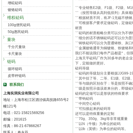
增砣砝码
﹌专业销售E2级、F1级、F2级、M
镀铬砝码
﹌（按照等级从高到低排列）具体规格
维权砝码
﹌根据材质不同，有JF-1无磁不锈
﹌可根据客户要求定做砝码，定做砝码
100g便民砝码
材质
50g惠民砝码
﹌砝码的材质粗略分类可以分为不锈
﹌细分的话不锈钢砝码还可以分为普
量块
﹌铸铁砝码可以分为普通铸铁、灰口
千分尺量块
﹌金属镀铬通常为铜镀铬、铁镀铬和
我们不能说我们每件产品都是*，但
卡尺量块
上海天平砝码厂作为30多年的老企
链码
下，定能做的更好。
砝码等级
循环链码
﹌砝码的等级划分主要根据JJG99-
皮带秤链码
﹌其中括了等、二等、E1级、E2级、F
﹌等与级的区别在于：等是按照不确
联系我们
﹌级是按照示值误差来分的，即级砝
上海实润实业有限公司
砝码的定做可以是形状的特殊要求
﹌带钩砝码
地址：上海市松江区泗泾镇高技路655号2
﹌中间空心砝码
幢121号
﹌可扣接起来的砝码等
电话：021-15821569256
还可以是特殊重量的定制
﹌70g、350g、3kg等非常规重量
邮编：201615
﹌以N（牛顿）为单位的砝码
传真：86-21-67866267
﹌以Ib（英镑）为单位的砝码等。
联系人：秦永芬