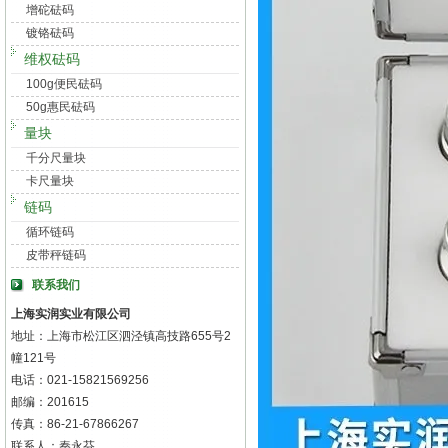
增砣砝码
镀铬砝码
维权砝码
100g便民砝码
50g惠民砝码
量块
千分尺量块
卡尺量块
链码
循环链码
皮带秤链码
联系我们
上海实润实业有限公司
地址：上海市松江区泗泾镇高技路655号2
幢121号
电话：021-15821569256
邮编：201615
传真：86-21-67866267
联系人：秦永芬