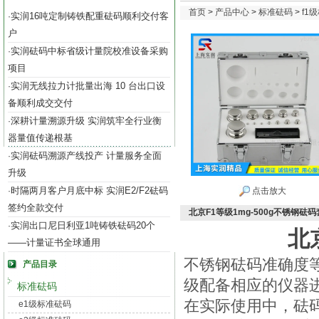
首页
>
产品中心
>
标准砝码
>
f1
实润16吨定制铸铁配重砝码顺利交付客
·
户
实润砝码中标省级计量院校准设备采购
·
项目
实润无线拉力计批量出海 10 台出口设
·
备顺利成交交付
深耕计量溯源升级 实润筑牢全行业衡
·
器量值传递根基
实润砝码溯源产线投产 计量服务全面
·
升级
时隔两月客户月底中标 实润E2/F2砝码
·
点击放大
签约全款交付
北京F1等级1mg-500g不锈钢砝
实润出口尼日利亚1吨铸铁砝码20个
·
北
——计量证书全球通用
不锈钢砝码准确度等级
产品目录
级配备相应的仪器
标准砝码
在实际使用中，砝
e1级标准砝码