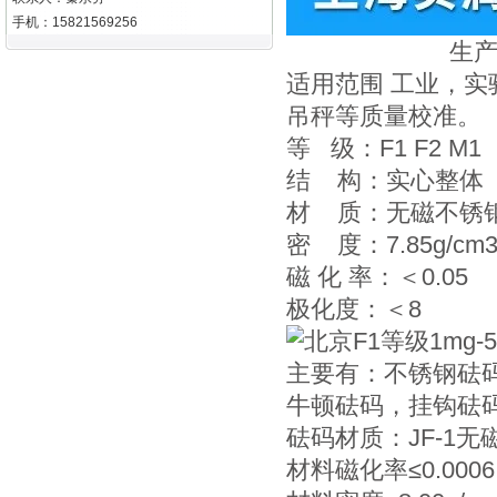
手机：15821569256
生产
适用范围 工业，
吊秤等质量校准。
等 级：F1 F2 M1
结 构：实心整体
材 质：无磁不锈
密 度：7.85g/cm
磁 化 率：＜0.05
极化度：＜8
主要有：不锈钢砝
牛顿砝码，挂钩砝
砝码材质：JF-1
材料磁化率≤0.0006