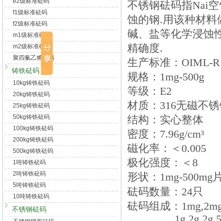
e2级标准砝码
不锈钢砝码指Nai
f1级标准砝码
蚀的钢.用该种材料
f2级标准砝码
碱、盐等化学浸蚀
m1级标准砝码
精确度.
m2级标准砝码
聚四氟乙烯砝码
生产标准：OIML-R1
铸铁砝码
规格：
1mg-500g
10kg铸铁砝码
等级：
E2
20kg铸铁砝码
材质：
316
无磁不锈
25kg铸铁砝码
50kg铸铁砝码
结构：实心整体
100kg铸铁砝码
密度：
7.96g/cm
³
200kg铸铁砝码
磁化率：＜
0.005
500kg铸铁砝码
极化强度：＜
8
1吨铸铁砝码
2吨铸铁砝码
形状：
1mg-500mg
5吨铸铁砝码
砝码数量：
24
只
10吨铸铁砝码
砝码组成：
1mg,2mg
不锈钢砝码
1g,2g,2g,5g,10g,