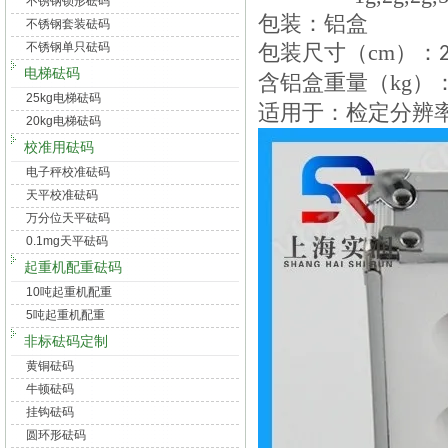
不锈钢锁形砝码
包装：铝盒
不锈钢套装砝码
不锈钢单只砝码
包装尺寸（
cm
）：
电梯砝码
含铝盒重量（
kg
）
25kg电梯砝码
适用于：检定分辨
20kg电梯砝码
校准用砝码
电子秤校准砝码
天平校准砝码
万分位天平砝码
0.1mg天平砝码
起重机配重砝码
10吨起重机配重
5吨起重机配重
非标砝码定制
黄铜砝码
牛顿砝码
挂钩砝码
圆环形砝码