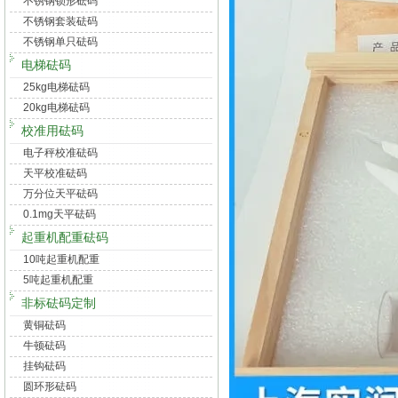
不锈钢锁形砝码
不锈钢套装砝码
不锈钢单只砝码
电梯砝码
25kg电梯砝码
20kg电梯砝码
校准用砝码
电子秤校准砝码
天平校准砝码
万分位天平砝码
0.1mg天平砝码
起重机配重砝码
10吨起重机配重
5吨起重机配重
非标砝码定制
黄铜砝码
牛顿砝码
挂钩砝码
圆环形砝码