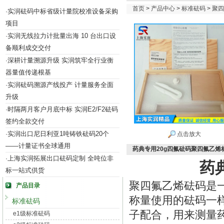
首页
>
产品中心
>
标准砝码
>
聚四
实润砝码中标省级计量院校准设备采购
·
项目
实润无线拉力计批量出海 10 台出口设
·
备顺利成交交付
深耕计量溯源升级 实润筑牢全行业衡
·
器量值传递根基
实润砝码溯源产线投产 计量服务全面
·
升级
时隔两月客户月底中标 实润E2/F2砝码
·
签约全款交付
实润出口尼日利亚1吨铸铁砝码20个
·
点击放大
——计量证书全球通用
药典专用20g四氟砝码聚四氟乙烯
上海实润拓展出口砝码定制 全吨位非
·
药
标一站式供货
聚四氟乙烯砝码是
产品目录
称量使用的砝码一
标准砝码
子配合，用来测量
e1级标准砝码