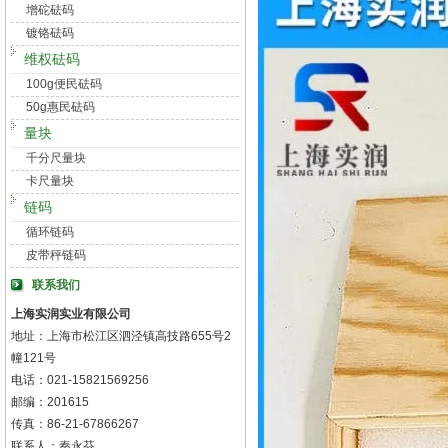
增砣砝码
镀铬砝码
维权砝码
100g便民砝码
50g惠民砝码
量块
千分尺量块
卡尺量块
链码
循环链码
皮带秤链码
联系我们
上海实润实业有限公司
地址：上海市松江区泗泾镇高技路655号2
幢121号
电话：021-15821569256
邮编：201615
传真：86-21-67866267
联系人：秦永芬