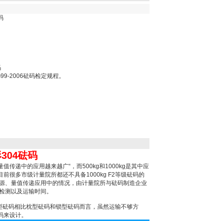
码
码
G99-2006砝码检定规程。
形304砝码
递中的应用越来越广“，而500kg和1000kg是其中应
多市级计量院所都还不具备1000kg F2等级砝码的
值溯源、量值传递应用中的情况，由计量院所与砝码制造企业
检测以及运输时间。
圆柱型砝码相比枕型砝码和锁型砝码而言，虽然运输不够方
码来设计。