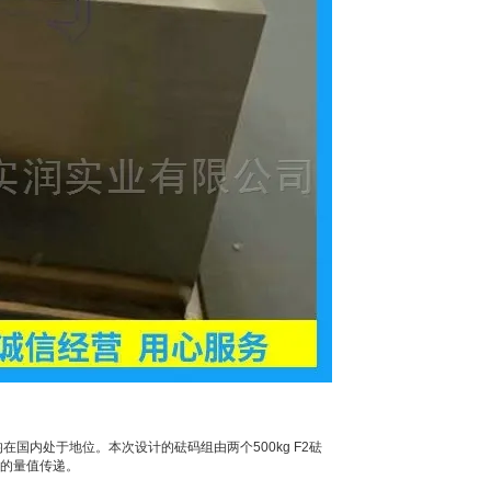
国内处于地位。本次设计的砝码组由两个500kg F2砝
码的量值传递。