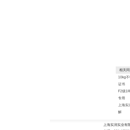
相关同
10k
证书
F2级
专用
上海实
解
上海实润实业有限