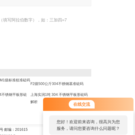
（填写阿拉伯数字），如：三加四=7
码M1级标准校准砝码
F2级500公斤304不锈钢基准砝码
04不锈钢平板形砝
上海实润1吨 304 不锈钢平板形砝码
解析
在线交流
您好！欢迎前来咨询，很高兴为您
服务，请问您要咨询什么问题呢？
 邮编：201615