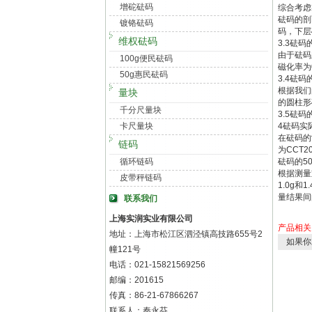
增砣砝码
综合考虑
砝码的剖
镀铬砝码
码，下层
维权砝码
3.3砝码
由于砝码
100g便民砝码
磁化率为
50g惠民砝码
3.4砝码
根据我们
量块
的圆柱形
千分尺量块
3.5砝码
卡尺量块
4砝码实
在砝码的
链码
为CCT
循环链码
砝码的50
根据测量
皮带秤链码
1.0g和
量结果间
联系我们
上海实润实业有限公司
产品相关
地址：上海市松江区泗泾镇高技路655号2
如果你
幢121号
电话：021-15821569256
邮编：201615
传真：86-21-67866267
联系人：秦永芬