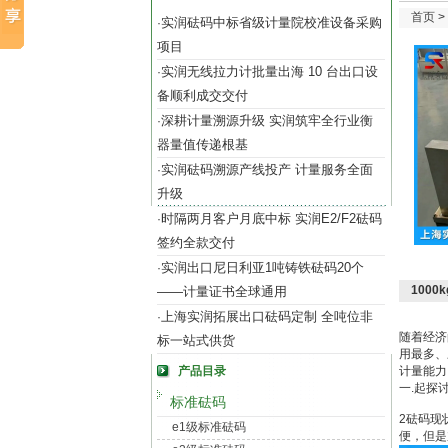
首页
>
实润砝码中标省级计量院校准设备采购
·
项目
实润无线拉力计批量出海 10 台出口设
·
备顺利成交交付
深耕计量溯源升级 实润筑牢全行业衡
·
器量值传递根基
实润砝码溯源产线投产 计量服务全面
·
升级
时隔两月客户月底中标 实润E2/F2砝码
·
签约全款交付
实润出口尼日利亚1吨铸铁砝码20个
·
1000
——计量证书全球通用
上海实润拓展出口砝码定制 全吨位非
·
随着经济
标一站式供货
用最多、
产品目录
计量能力
一.起探
标准砝码
2砝码现
e1级标准砝码
便，但是