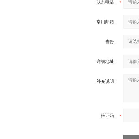
联系电话：
常用邮箱：
省份：
详细地址：
补充说明：
验证码：