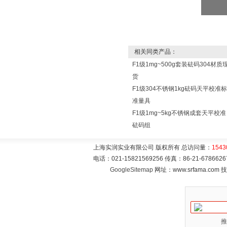
相关同类产品：
F1级1mg~500g套装砝码304材质
货
F1级304不锈钢1kg砝码天平校准标
准量具
F1级1mg~5kg不锈钢成套天平校准
砝码组
上海实润实业有限公司 版权所有 总访问量：
1543
电话：021-15821569256 传真：86-21-6786
GoogleSitemap
网址：www.srfama.com
推