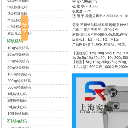
e2级标准砝码
密 度-7.96g/cm3
磁 化 率-＜0.005
f1级标准砝码
极化度-＜25
f2级标准砝码
适 用 于-检定分辨率 > 30000d, < 
m1级标准砝码
分类-不锈钢砝码/铸铁砝码/钢质镀铬
m2级标准砝码
用途-主要用于天平、秤的校准
聚四氟乙烯砝码
材质-高品质不锈钢磁化率≤0.01(密度7.
级别-E1、E2、F1、F2、M1级
铸铁砝码
产品内容-盒子1mg-1kg形状、材质、
10kg铸铁砝码
【圆柱形】1mg.2mg.5mg.10mg.20mg
20kg铸铁砝码
1g.2g.5g.10g.20g.50g.10g.200g.5
25kg铸铁砝码
【锁型】5kg,10kg,20kg,25kg,50kg,1
【方块型】500公斤,1000公斤,2000
50kg铸铁砝码
100kg铸铁砝码
200kg铸铁砝码
500kg铸铁砝码
1吨铸铁砝码
2吨铸铁砝码
5吨铸铁砝码
10吨铸铁砝码
不锈钢砝码