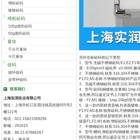
增砣砝码
镀铬砝码
维权砝码
100g便民砝码
50g惠民砝码
量块
千分尺量块
卡尺量块
另外非标砝码有以下类型:
1、型号:无磁不锈钢砝码:E1,E2,F1等
链码
度：8.00g/cm3 磁化率: ≤0.0006
循环链码
2、不锈钢砝码 材质:316,304不锈钢. 等
F1,F2,M1名称:不锈钢砝码砝码产
皮带秤链码
3、无磁不锈钢砝码 材质:316,304不锈钢.
联系我们
4、型号:砝码(铜镀铬,全黄铜):1mg
会生锈,所以鉴定证书上只能写"允许差"
上海实润实业有限公司
级：F2,M1 规格：1mg-20kg5型号:
地址：上海市松江区泗泾镇高技路655号2
5、这一款内部材质是钢,外表面镀铬.精度可
F1,F2,M1名称:锁形砝码,不锈钢锁形
幢121号
6、这一款的形状是锁型的 材质:316,304
电话：021-15821569256
级是F1,F2,M1名称:增砣砝码,不锈钢
邮编：201615
7、不锈钢砝码 材质:316,304不锈钢. 等
8、型号:槽码,增砣砝码(铜镀铬,全铜)
传真：86-21-67866267
码可能会生锈,所以鉴定证书上只能写"允
联系人：秦永芬