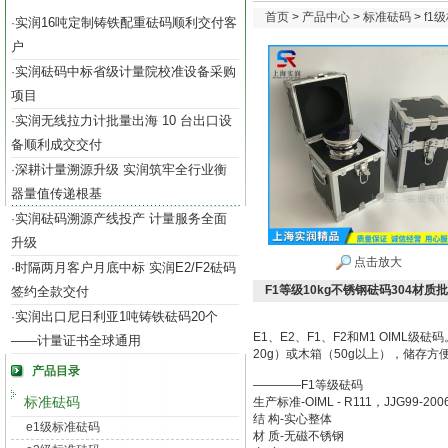
首页
>
产品中心
>
标准砝码
>
f1
实润16吨定制铸铁配重砝码顺利交付客
·
户
实润砝码中标省级计量院校准设备采购
·
项目
实润无线拉力计批量出海 10 台出口设
·
备顺利成交交付
深耕计量溯源升级 实润筑牢全行业衡
·
器量值传递根基
实润砝码溯源产线投产 计量服务全面
·
升级
点击放大
时隔两月客户月底中标 实润E2/F2砝码
·
F1等级10kg不锈钢砝码304材质
签约全款交付
实润出口尼日利亚1吨铸铁砝码20个
·
E1、E2、F1、F2和M1 OIML
——计量证书全球通用
20g）或木箱（50g以上），储存方
产品目录
————F1等级砝码
标准砝码
生产标准-OIML - R111，JJG99-2
结 构-实心整体
e1级标准砝码
材 质-无磁不锈钢