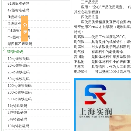
三产品应用
e1级标准砝码
应用：“空心"产品使用规定。（该
e2级标准砝码
其空心破裂程度）
f1级标准砝码
四使用注意
应使用质量精度及直径符合要求的砝
f2级标准砝码
管应使用20cm左右玻璃管（定制
m1级标准砝码
特点：
耐高温——使用工作温度达250℃。
m2级标准砝码
耐低温——具有良好的机械韧性；即使
聚四氟乙烯砝码
耐腐蚀——对大多数化学药品和溶剂
铸铁砝码
耐气候——有塑料中的老化寿命。
高润滑——是固体材料中摩擦系数低
10kg铸铁砝码
不粘附——是固体材料中小的表面张
20kg铸铁砝码
无毒害——具有惰性，作为人工血管
电绝缘性——可以抵抗1500伏高压电
25kg铸铁砝码
50kg铸铁砝码
100kg铸铁砝码
200kg铸铁砝码
500kg铸铁砝码
1吨铸铁砝码
2吨铸铁砝码
5吨铸铁砝码
10吨铸铁砝码