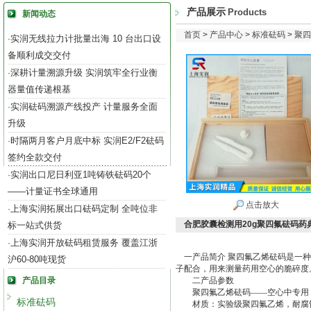
产品展示
Products
新闻动态
首页
>
产品中心
>
标准砝码
>
聚四
实润无线拉力计批量出海 10 台出口设
·
备顺利成交交付
深耕计量溯源升级 实润筑牢全行业衡
·
器量值传递根基
实润砝码溯源产线投产 计量服务全面
·
升级
时隔两月客户月底中标 实润E2/F2砝码
·
签约全款交付
实润出口尼日利亚1吨铸铁砝码20个
·
——计量证书全球通用
点击放大
上海实润拓展出口砝码定制 全吨位非
·
合肥胶囊检测用20g聚四氟砝码药
标一站式供货
上海实润开放砝码租赁服务 覆盖江浙
·
一产品简介 聚四氟乙烯砝码是一种
沪60-80吨现货
子配合，用来测量药用空心的脆碎度
产品目录
二产品参数
聚四氟乙烯砝码——空心中专用 规格
标准砝码
材质：实验级聚四氟乙烯，耐腐蚀，