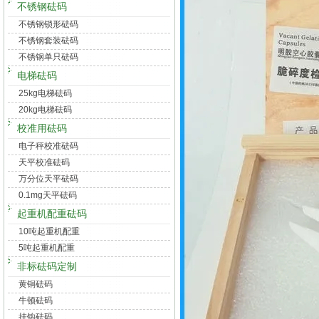
不锈钢砝码
不锈钢锁形砝码
不锈钢套装砝码
不锈钢单只砝码
电梯砝码
25kg电梯砝码
20kg电梯砝码
校准用砝码
电子秤校准砝码
天平校准砝码
万分位天平砝码
0.1mg天平砝码
起重机配重砝码
10吨起重机配重
5吨起重机配重
非标砝码定制
黄铜砝码
牛顿砝码
挂钩砝码