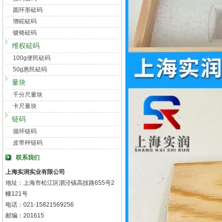
圆环形砝码
增砣砝码
镀铬砝码
维权砝码
100g便民砝码
50g惠民砝码
量块
千分尺量块
卡尺量块
链码
循环链码
皮带秤链码
联系我们
上海实润实业有限公司
地址：上海市松江区泗泾镇高技路655号2
幢121号
电话：021-15821569256
邮编：201615