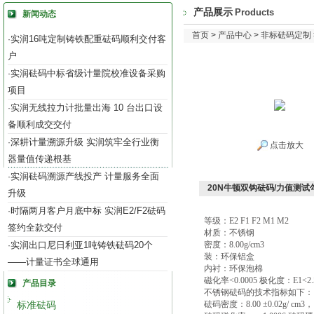
产品展示
Products
新闻动态
首页
>
产品中心
>
非标砝码定制
实润16吨定制铸铁配重砝码顺利交付客
·
户
实润砝码中标省级计量院校准设备采购
·
项目
实润无线拉力计批量出海 10 台出口设
·
备顺利成交交付
深耕计量溯源升级 实润筑牢全行业衡
·
点击放大
器量值传递根基
实润砝码溯源产线投产 计量服务全面
·
20N牛顿双钩砝码/力值测试
升级
时隔两月客户月底中标 实润E2/F2砝码
·
等级：E2 F1 F2 M1 M2
签约全款交付
材质：不锈钢
实润出口尼日利亚1吨铸铁砝码20个
密度：8.00g/cm3
·
装：环保铝盒
——计量证书全球通用
内衬：环保泡棉
磁化率<0.0005 极化度：E1<2.5
产品目录
不锈钢砝码的技术指标如下：
标准砝码
砝码密度：8.00 ±0.02g/ cm3，