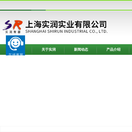
网站首页
关于实润
新闻动态
产品介绍