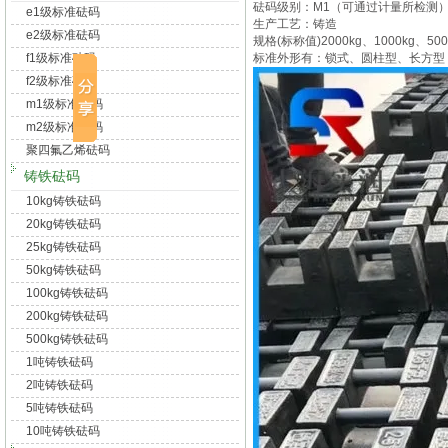
砝码级别：
M1
（可通过计量所检测
e1级标准砝码
生产工艺：铸造
e2级标准砝码
规格
(
标称值
)2000kg
、
1000kg
、
500
f1级标准砝码
标准外形有：锁式、圆柱型、长方型
f2级标准砝码
m1级标准砝码
m2级标准砝码
聚四氟乙烯砝码
铸铁砝码
10kg铸铁砝码
20kg铸铁砝码
25kg铸铁砝码
50kg铸铁砝码
100kg铸铁砝码
200kg铸铁砝码
500kg铸铁砝码
1吨铸铁砝码
2吨铸铁砝码
5吨铸铁砝码
10吨铸铁砝码