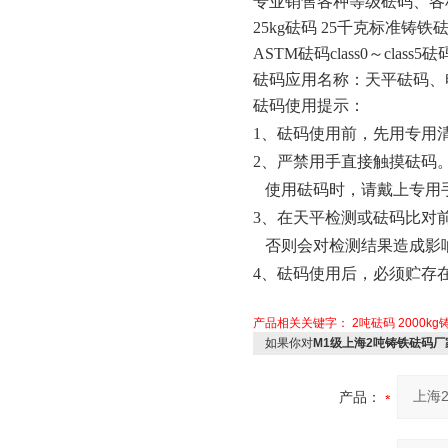
专业销售各种等级砝码、各
25kg砝码 25千克标准铸铁
ASTM砝码class0～class
砝码应用名称：天平砝码
砝码使用提示：
1、砝码使用前，先用专用
2
、严禁用手直接触摸砝码
使用砝码时，请戴上专用
3
、在天平检测或砝码比对
否则会对检测结果造成影
4
、砝码使用后，必须贮存
产品相关关键字：
2吨砝码
2000k
如果你对
M1级上海2吨铸铁砝码
产品：