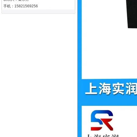
手机：15821569256