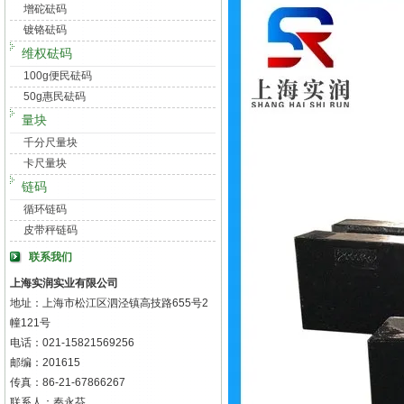
增砣砝码
镀铬砝码
维权砝码
100g便民砝码
50g惠民砝码
量块
千分尺量块
卡尺量块
链码
循环链码
皮带秤链码
联系我们
上海实润实业有限公司
地址：上海市松江区泗泾镇高技路655号2
幢121号
电话：021-15821569256
邮编：201615
传真：86-21-67866267
联系人：秦永芬