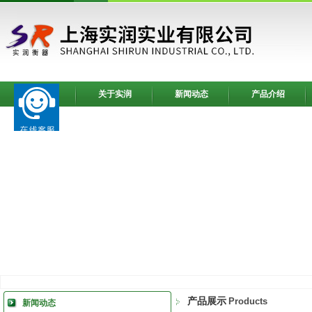
网站首页
关于实润
新闻动态
产品介绍
产品展示
Products
新闻动态