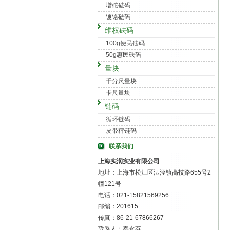
增砣砝码
镀铬砝码
维权砝码
100g便民砝码
50g惠民砝码
量块
千分尺量块
卡尺量块
链码
循环链码
皮带秤链码
联系我们
上海实润实业有限公司
地址：上海市松江区泗泾镇高技路655号2
幢121号
电话：021-15821569256
邮编：201615
传真：86-21-67866267
联系人：秦永芬