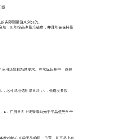
块的实际测量值来划分的。
麻烦，但能提高测量准确度，并且能在保持量
。
的应用场景和精度要求。在实际应用中，选择
；
b
．尽可能地选用厚量块；
c
．先选次要数
触。
c
．在测量面上缓缓滑动光学平晶使光学干
条纹始终在光学平晶的同一位置，则平晶上有