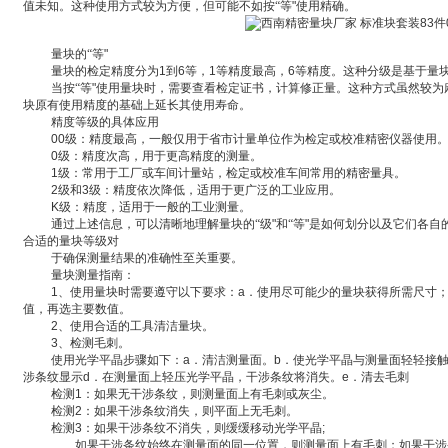
值未知。这种使用
方式较为方便，但可能不如按“等
"
使用精确。
量块的“等
"
量块的检定精度
分为
1
到
6
等，
1
等精度最高，
6
等精度。这种分级是基于量
当按“等
"
使用量块时，需要查看检定证书，计算修正量。这种方式虽然较为
块原有使用精度的基
础上延长其使用寿命。
精度等级的具体应用
‌00
级
：精度最高，一般仅用于省市计量单位作为检定或校准精密仪器使用
‌0
级
：精度次高，用于更高精度的测量。
‌1
级
：常用于工厂或车间计量站，检定或校准车间常用的精密量具。
‌2
级
和
3
级
：精度依次降低，适用于更广泛的工业应用。
‌K
级
：精度，适用于一般的工业测量。
通过上述信息，可以清晰地理解量块的“级
"
和“等
"
是如何划分以及它们各自
合适的量块等级对
于确保测量结果的准确性至关重要。
量块测量指南：
1
、使用量块时需要遵守以下要求：
a
．使用尽可能少的量块获得所需尺寸
值，再选主要数值。
2
、使用合适的工具清洁量块。
3
、检测毛刺。
使用光学平晶步骤如下：
a
．清洁测量面。
b
．使光学平晶与测量面轻轻接
涉条纹显示
d
．在测量面上轻压光学平晶，干涉条纹将消失。
e
．清去毛刺
检测
1
：如果无干涉条纹，则测量面上有毛刺或灰尘。
检测
2
：如果干涉条纹消失，则平面上无毛刺。
检测
3
：如果干涉条纹不消失，则缓缓移动光学平晶
;
如果干涉条纹始终在测量面的同一位置，则测量面上有毛刺；如果干涉