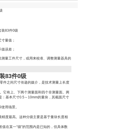
级
装83件0级
尺寸量值；
示值误差；
较法测量工件尺寸，或用来校准、调整测量器具的
装83件0级
零件之间尺寸传递的媒介，是技术测量上长度
。它有上、下两个测量面和四个非测量面。两
是：基本尺寸
0.5
～
10mm
的量块，其截面尺寸
和使用场景。
级精度最高。这种分级主要是基于量块长度相
差值在某一“级
"
的范围内是已知的，但具体数