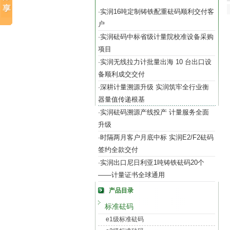
实润16吨定制铸铁配重砝码顺利交付客
·
户
实润砝码中标省级计量院校准设备采购
·
项目
实润无线拉力计批量出海 10 台出口设
·
备顺利成交交付
深耕计量溯源升级 实润筑牢全行业衡
·
器量值传递根基
实润砝码溯源产线投产 计量服务全面
·
升级
时隔两月客户月底中标 实润E2/F2砝码
·
签约全款交付
实润出口尼日利亚1吨铸铁砝码20个
·
——计量证书全球通用
产品目录
标准砝码
e1级标准砝码