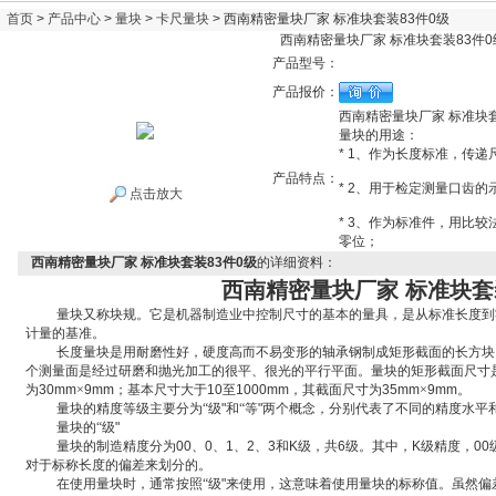
首页
>
产品中心
>
量块
>
卡尺量块
> 西南精密量块厂家 标准块套装83件0级
西南精密量块厂家 标准块套装83件0
产品型号：
产品报价：
西南精密量块厂家 标准块套
量块的用途：
* 1、作为长度标准，传递
产品特点：
* 2、用于检定测量口齿的
点击放大
* 3、作为标准件，用比
零位；
西南精密量块厂家 标准块套装83件0级
的详细资料：
西南精密量块厂家 标准块套
量块又称块规。它是机器制造业中控制尺寸的基本的量具，是从标准长度到
计量的基准。
长度量块是用耐磨性好，硬度高而不易变形的轴承钢制成矩形截面的长方块
个测量面是经过研磨和抛光加工的很平、很光的平行平面。量块的矩形截面尺寸
为
30mm
×
9mm
；基本尺寸大于
10
至
1000mm
，其截面尺寸为
35mm
×
9mm
。
量块的精度等级主要分为“级
"
和“等
"
两个概念，分别代表了不同的精度水平
量块的“级
"
量块的制造精度
分为
00
、
0
、
1
、
2
、
3
和
K
级，共
6
级。其中，
K
级精度，
00
对于标称长度的偏差
来划分的。
在使用量块时，通常按照“级
"
来使用，这意味着使用量块的标称值。虽然偏