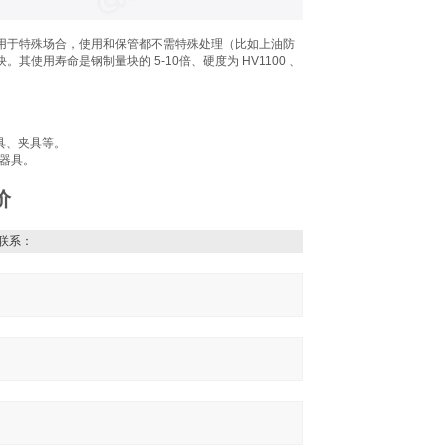
用于特殊场合，使用和保管都不需特殊处理（比如上油防
用寿命是钢制量块的 5-10倍、硬度为 HV1100 、
具、夹具等。
量器具。
价
联系：