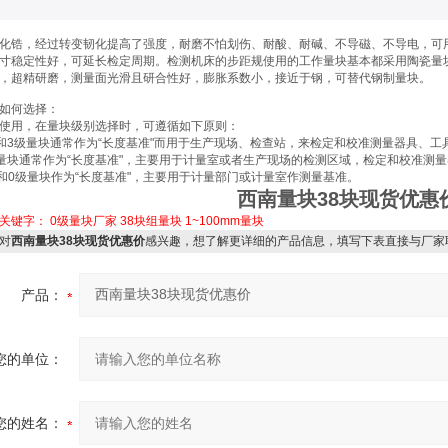
化锆，经过转变韧化提高了强度，耐磨不怕划伤、耐酸、耐碱、不导磁、不导电，可
寸稳定性好，可延长检定周期。检测机床的步距规使用的工作量块基本都采用陶瓷量块。其使
，超精研磨，测量面光滑且研合性好，膨胀系数小，接近于钢，可替代钢制量块。
如何选择：
使用，在量块级别选择时，可遵循如下原则：
级和3级量块通常作为“长度基准"而用于生产现场、检查站，来检定和校准测量器具、工
级量块通常作为“长度基准"，主要用于计量室或者生产现场的检测区域，检定和校准测
级和0级量块作为“长度基准"，主要用于计量部门或计量室作测量基准。
西南量块38块现货优惠
关键字：
0级量块厂家
38块组量块
1~100mm量块
对
西南量块38块现货优惠价
感兴趣，想了解更详细的产品信息，填写下表直接与厂家
产品：
您的单位：
您的姓名：