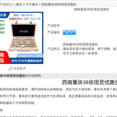
产品中心
>
量块
>
卡尺量块
> 西南量块38块现货优惠价
西南量块38块现货优惠价
产品型号：
产品报价：
西南量块38块现货优惠价
产品特点：
量块是长度计量的基准，用于调整、校
也可几块研合在一起使用。
点击放大
块38块现货优惠价
的详细资料：
西南量块38块现货优惠
刻度的标准端面量具，通常由特殊合金钢制成，形状为长方体结构。量块具有两个相
的平行平面。量块的主要用途包括作为长度标准、检定测量器具的示值误差、校准和
和机械加工中的精密划线。‌
类