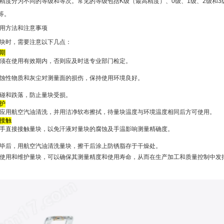
精度分为不同的等级和等次。常见的等级包括K级（最高精度）、0级、1级、2级和3
等。
用方法和注意事项
块时，需要注意以下几点：
期
须在使用有效期内，否则应及时送专业部门检定。
蚀性物质和灰尘对测量面的损伤，保持使用环境良好。
碰和跌落，防止量块受损。
护
应用航空汽油清洗，并用洁净软布擦拭，待量块温度与环境温度相同后方可使用。
接触
手直接接触量块，以免汗液对量块的腐蚀及手温影响测量精确度。
毕后，用航空汽油清洗量块，擦干后涂上防锈脂存于干燥处。
使用和维护量块，可以确保其测量精度和使用寿命，从而在生产加工和质量控制中发