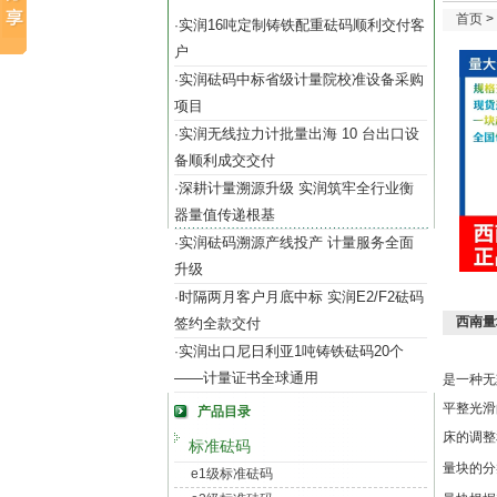
首页
>
实润16吨定制铸铁配重砝码顺利交付客
·
户
实润砝码中标省级计量院校准设备采购
·
项目
实润无线拉力计批量出海 10 台出口设
·
备顺利成交交付
深耕计量溯源升级 实润筑牢全行业衡
·
器量值传递根基
实润砝码溯源产线投产 计量服务全面
·
升级
时隔两月客户月底中标 实润E2/F2砝码
·
西南量
签约全款交付
实润出口尼日利亚1吨铸铁砝码20个
·
——计量证书全球通用
是一种无
平整光滑
产品目录
床的调整
标准砝码
量块的分
e1级标准砝码