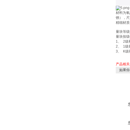
材料为氧
锈），尺
精细材质
量块等级
量块按级
1、 2
2、 1
3、 K
产品相关
如果你