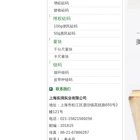
增砣砝码
镀铬砝码
维权砝码
100g便民砝码
50g惠民砝码
量块
千分尺量块
卡尺量块
链码
循环链码
皮带秤链码
联系我们
上海实润实业有限公司
地址：上海市松江区泗泾镇高技路655号2
幢121号
电话：021-15821569256
邮编：201615
传真：86-21-67866267
联系人：秦永芬