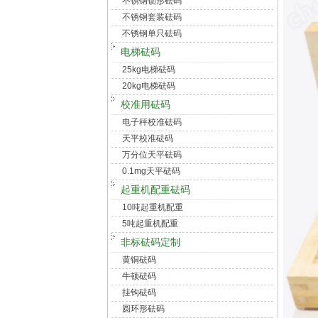
不锈钢锁形砝码
不锈钢套装砝码
不锈钢单只砝码
电梯砝码
25kg电梯砝码
20kg电梯砝码
校准用砝码
电子秤校准砝码
天平校准砝码
万分位天平砝码
0.1mg天平砝码
起重机配重砝码
10吨起重机配重
5吨起重机配重
非标砝码定制
黄铜砝码
牛顿砝码
挂钩砝码
圆环形砝码