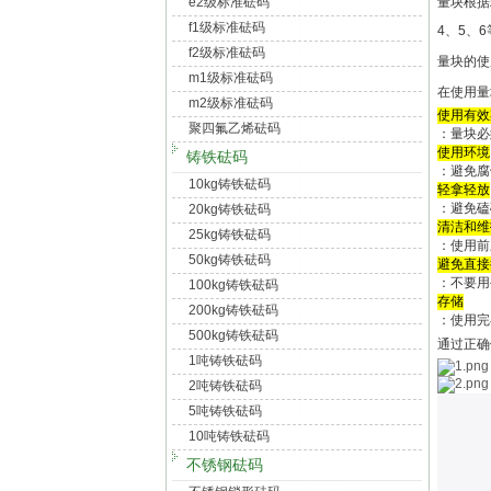
e2级标准砝码
量块根据
f1级标准砝码
4、5、6
f2级标准砝码
量块的使
m1级标准砝码
在使用量
m2级标准砝码
使用有效
聚四氟乙烯砝码
：量块必
使用环境
铸铁砝码
：避免腐
10kg铸铁砝码
轻拿轻放
：避免磕
20kg铸铁砝码
清洁和维
25kg铸铁砝码
：使用前
50kg铸铁砝码
避免直接
：不要用
100kg铸铁砝码
存储
200kg铸铁砝码
：使用完
500kg铸铁砝码
通过正确
1吨铸铁砝码
2吨铸铁砝码
5吨铸铁砝码
10吨铸铁砝码
不锈钢砝码