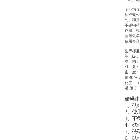
专业为各
标准规公
制、和其
不锈钢砝
仪器。规
盐等化学
使用寿命
生产标准：O
等 级：
结 构：
材 质：
密 度：7.
磁 化 率：
化度：＜
适 用 于：
砝码使
1、砝
2、使
3、不
4、砝
5、砝
6、砝