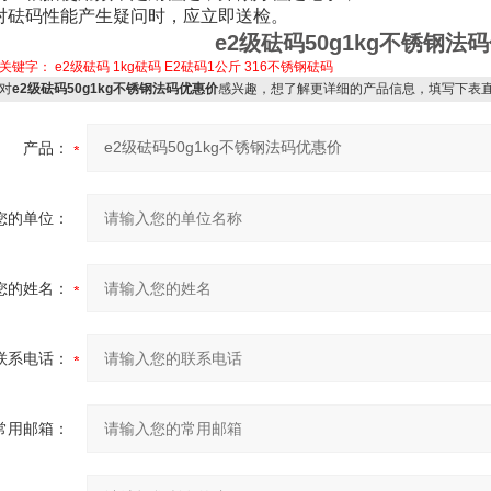
对砝码性能产生疑问时，应立即送检。
e2级砝码50g1kg不锈钢法
关键字：
e2级砝码
1kg砝码
E2砝码1公斤
316不锈钢砝码
对
e2级砝码50g1kg不锈钢法码优惠价
感兴趣，想了解更详细的产品信息，填写下表
产品：
您的单位：
您的姓名：
联系电话：
常用邮箱：