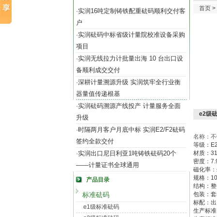
首页
>
实润16吨定制铸铁配重砝码顺利交付客
·
户
实润砝码中标省级计量院校准设备采购
·
项目
实润无线拉力计批量出海 10 台出口设
·
备顺利成交交付
深耕计量溯源升级 实润筑牢全行业衡
·
器量值传递根基
实润砝码溯源产线投产 计量服务全面
·
e2级
升级
时隔两月客户月底中标 实润E2/F2砝码
·
名称：不
签约全款交付
等级：E
实润出口尼日利亚1吨铸铁砝码20个
材质：3
·
密度：7.9
——计量证书全球通用
磁化率：≤
规格：10
产品目录
结构：整
标准砝码
包装：套
标配：出
e1级标准砝码
生产标准：