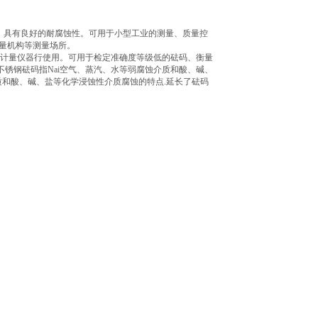
成，具有良好的耐腐蚀性。可用于小型工业的测量、质量控
量机构等测量场所。
备相应的计量仪器行使用。可用于检定准确度等级低的砝码、衡量
锈钢砝码指Nai
空气、蒸汽、水等弱腐蚀介质和酸、碱、
和酸、碱、盐等化学浸蚀性介质腐蚀的特点.延长了砝码
；