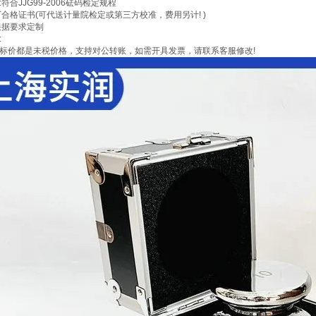
符合JJG99-2006砝码检定规程
厂合格证书(可代送计量院检定或第三方校准，费用另计! )
根据要求定制
:
标价都是未税价格，支持对公转账，如需开具发票，请联系客服修改!