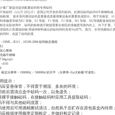
计量厂家提供提供配重砝码和专用砝码
斤组砝码（1公斤-20公斤）是我公司开发的系列砝码。此测试砝码由304不锈钢制
他检测。 基本系列测试砝码是重量或质量测量设备的重要组成部分。用于实验室、计
码准确度等级为E1 等级、E2 等级、F1 等级、F2 等级、M1 等级、M2等级配
程在实际使用中，砝码的标称值可根据需要在相应的准确度等级内向上、向下扩展。不
浸蚀性介质腐蚀的钢.用该种材料做出的砝码同时具有
Nai
空气、蒸汽、水等弱腐蚀介质
的同时，也提了砝码的度.
IML - R111，JJG99-2006 砝码检定规程
E2
实心整体
无磁不锈钢
94g/cm3
≤0.01
8
检定分辨率 > 100000d, < 500000d 的天平 （分辨率=
Zui
大称量/可读性）
用提示：
码应妥善保管，不得置于潮湿、多灰的环境；
用前后需清点盒中砝码一次，以免遗失；
得裸手接触砝码，在接触砝码时应用工具提取砝码；
码不得与其他砝码混置；
码使用后可用酒精擦拭清洁，自然风干后贮存在原包装盒内待用
码应根据使用频率定期检定，并做好检定记录；