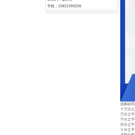
手机：15821569256
选购砝码
十万分之
万分之平
千分之平
百分之平
十分之平
大吨位电