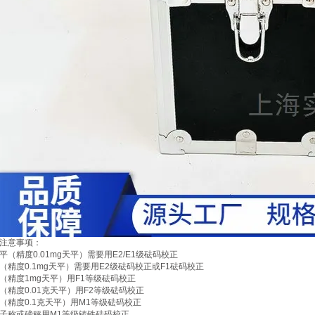
注意事项：
平（精度0.01mg天平）需要用E2/E1级砝码校正
（精度0.1mg天平）需要用E2级砝码校正或F1砝码校正
（精度1mg天平）用F1等级砝码校正
（精度0.01克天平）用F2等级砝码校正
（精度0.1克天平）用M1等级砝码校正
子称或磅秤用M1等级铸铁砝码校正