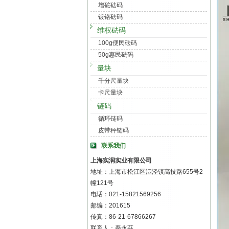
增砣砝码
镀铬砝码
维权砝码
100g便民砝码
50g惠民砝码
量块
千分尺量块
卡尺量块
链码
循环链码
皮带秤链码
联系我们
上海实润实业有限公司
地址：上海市松江区泗泾镇高技路655号2
幢121号
电话：021-15821569256
邮编：201615
传真：86-21-67866267
联系人：秦永芬