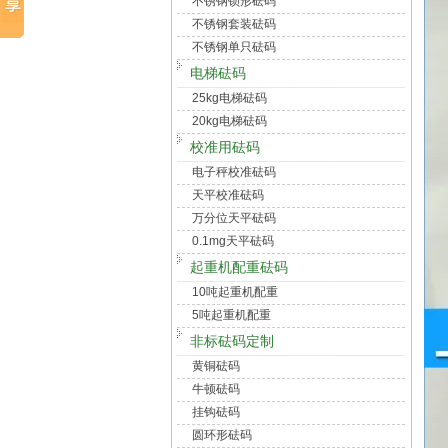
不锈钢锁形砝码
不锈钢套装砝码
不锈钢单只砝码
电梯砝码
25kg电梯砝码
20kg电梯砝码
校准用砝码
电子秤校准砝码
天平校准砝码
万分位天平砝码
0.1mg天平砝码
起重机配重砝码
10吨起重机配重
5吨起重机配重
非标砝码定制
黄铜砝码
牛顿砝码
挂钩砝码
圆环形砝码