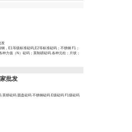
批发
钢，E1等级标准砝码,E2等标准砝码；不锈钢 F1；
；各种力值（N）砝码；英制磅砝码.各种元柱；片状；
厂家批发
 英镑砝码 圆盘砝码 不锈钢砝码 E级砝码 F1级砝码