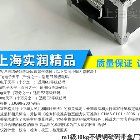
客户纠结砝码等级应该如何选择：以下实润小编为您解决！
001g电子天平（千分之一）适用F1等级砝码
1g电子天平（十分之一）适用M1等级砝码
01g电子天平（百分之一）适用F2等级砝码
1mg天平（万分之一）适用E2等级砝码
01mg天平（十万分之一）适用E2等级砝码
根据：JJG99-2007砝码
室严格执行《中华人民共和国计量法》的有关规定，长期跟踪和执行国家计量检定规
规范和相关标准，并按照《检测和校准实验室能力认可准则》CNAS-CL01：2006 （idt IS
关要求建立了实验室的质量体系。实验室将凭借的技术和服务，竭诚为广大客户提供
将以合理的价格.的服务,高品质的检测技术为广大顾客服务. 洽谈!
仪器计量，校准，检测，校正，检定服务
m1级30kg不锈钢砝码带盒