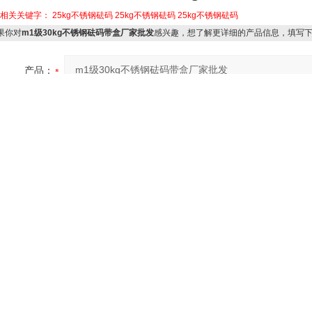
品相关关键字：
25kg不锈钢砝码
25kg不锈钢砝码
25kg不锈钢砝码
果你对
m1级30kg不锈钢砝码带盒厂家批发
感兴趣，想了解更详细的产品信息，填写
产品：
您的单位：
您的姓名：
联系电话：
常用邮箱：
省份：