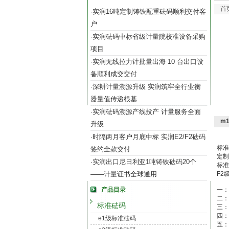
首
实润16吨定制铸铁配重砝码顺利交付客
·
户
实润砝码中标省级计量院校准设备采购
·
项目
实润无线拉力计批量出海 10 台出口设
·
备顺利成交交付
深耕计量溯源升级 实润筑牢全行业衡
·
器量值传递根基
实润砝码溯源产线投产 计量服务全面
·
m
升级
时隔两月客户月底中标 实润E2/F2砝码
·
标准
签约全款交付
定制
实润出口尼日利亚1吨铸铁砝码20个
·
标准
——计量证书全球通用
F2
产品目录
一：
二：
标准砝码
三：
四：
e1级标准砝码
五：