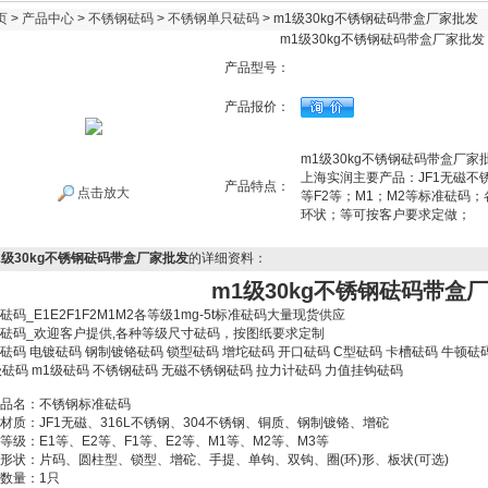
页
>
产品中心
>
不锈钢砝码
>
不锈钢单只砝码
> m1级30kg不锈钢砝码带盒厂家批发
m1级30kg不锈钢砝码带盒厂家批发
产品型号：
产品报价：
m1级30kg不锈钢砝码带盒厂家
上海实润主要产品：JF1无磁不锈
产品特点：
点击放大
等F2等；M1；M2等标准砝码
环状；等可按客户要求定做；
1级30kg不锈钢砝码带盒厂家批发
的详细资料：
m1级30kg不锈钢砝码带盒
砝码_E1E2F1F2M1M2各等级1mg-5t标准砝码大量现货供应
砝码_欢迎客户提供,各种等级尺寸砝码，按图纸要求定制
砝码 电镀砝码 钢制镀铬砝码 锁型砝码 增坨砝码 开口砝码 C型砝码 卡槽砝码 牛顿砝码
级砝码 m1级砝码 不锈钢砝码 无磁不锈钢砝码 拉力计砝码 力值挂钩砝码
品名：不锈钢标准砝码
材质：JF1无磁、316L不锈钢、304不锈钢、铜质、钢制镀铬、增砣
等级：E1等、E2等、F1等、E2等、M1等、M2等、M3等
形状：片码、圆柱型、锁型、增砣、手提、单钩、双钩、圈(环)形、板状(可选)
数量：1只