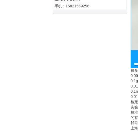
手机：15821569256
很多
0.
0.
0.
0.
0.
检定
实验
校准
的有
我司
上海