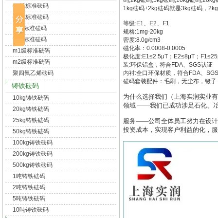
码,2kg砝码,5kg砝码,10kg砝
e1级标准砝码
1kg砝码+2kg砝码就是3kg砝码，
e2级标准砝码
等级:E1、E2、F1
f1级标准砝码
规格:1mg-20kg
f2级标准砝码
密度:8.0g/cm3
磁化率：0.0008-0.0005
m1级标准砝码
极化度:E1≤2.5μT；E2≤8μT；F1≤25
m2级标准砝码
装:环保铝盒，符合FDA、SGS认证
聚四氟乙烯砝码
内衬:全口环保材质，符合FDA、SG
砝码套装配件：毛刷，无尘布，镊子
铸铁砝码
为什么选择我们（上海实润实业有
10kg铸铁砝码
领域
——我们已成功涉足石化、
20kg铸铁砝码
25kg铸铁砝码
服务——公司全体员工努力在设计
投资成本，实现客户利益的化，服
50kg铸铁砝码
100kg铸铁砝码
200kg铸铁砝码
500kg铸铁砝码
1吨铸铁砝码
2吨铸铁砝码
5吨铸铁砝码
10吨铸铁砝码