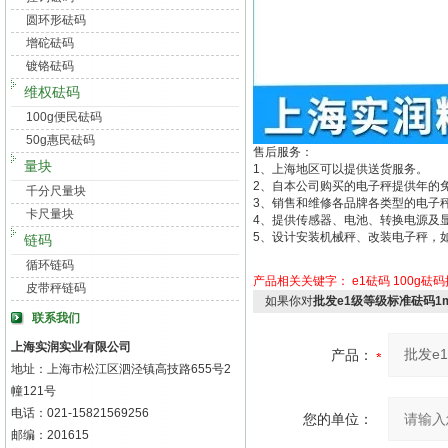
圆环形砝码
增砣砝码
镀铬砝码
维权砝码
100g便民砝码
50g惠民砝码
售后服务：
量块
1、上海地区可以提供送货服务。
2、自本公司购买的电子秤提供年的
千分尺量块
3、销售和维修各品牌各类型的电子
卡尺量块
4、提供传感器、电池、转换电源及
5、设计安装机械秤、改装电子秤，
链码
循环链码
产品相关关键字：
e1砝码
100g砝
皮带秤链码
如果你对
批发e1级等级标准砝码1mg
联系我们
上海实润实业有限公司
产品：
地址：上海市松江区泗泾镇高技路655号2
幢121号
电话：021-15821569256
您的单位：
邮编：201615