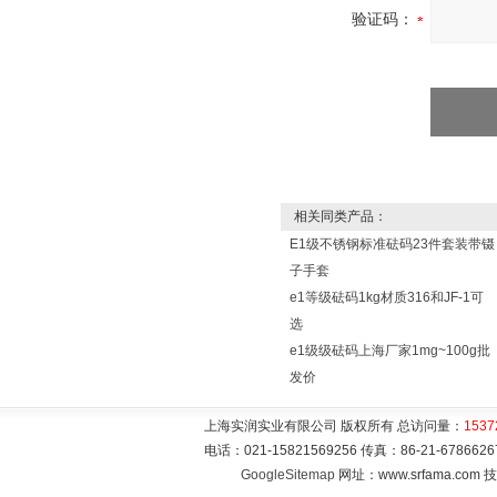
验证码：
相关同类产品：
E1级不锈钢标准砝码23件套装带镊
子手套
e1等级砝码1kg材质316和JF-1可
选
e1级级砝码上海厂家1mg~100g批
发价
上海实润实业有限公司 版权所有 总访问量：
1537
电话：021-15821569256 传真：86-21-6786
GoogleSitemap
网址：www.srfama.com