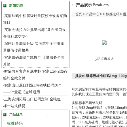
产品展示
Products
新闻动态
首页
>
产品中心
> >
标准砝码
> 
实润砝码中标省级计量院校准设备采购
·
项目
实润无线拉力计批量出海 10 台出口设
·
备顺利成交交付
深耕计量溯源升级 实润筑牢全行业衡
·
器量值传递根基
实润砝码溯源产线投产 计量服务全面
·
点击放大
升级
时隔两月客户月底中标 实润E2/F2砝码
·
批发e1级等级标准砝码1mg~100g
签约全款交付
实润出口尼日利亚1吨铸铁砝码20个
·
可为您定制非标且有特定结构要求的
——计量证书全球通用
其实我们现在正量的为内些日资，德
上海实润拓展出口砝码定制 全吨位非
·
实润标准不锈钢砝码：
标一站式供货
1mg砝码,2mg砝码,5mg砝码,10m
别方法：三角图形表示的是数字1的砝
产品目录
砝码，20毫克砝码，200毫克砝码
码，500毫克砝码，然后比较小就知道砝码的
标准砝码