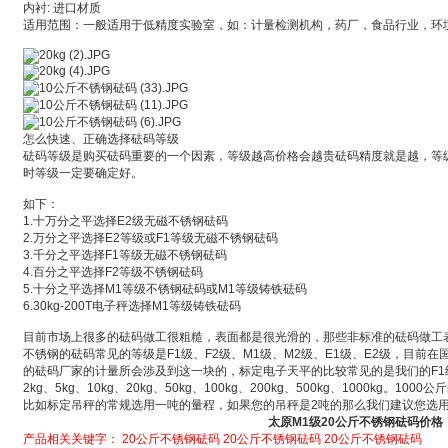
内衬: 进口材质
适用范围：一般适用于低精度实验室，如：计量检测机构，药厂，食品行业，环
怎么快速、正确选择砝码等级
砝码等级是购买砝码重要的一个因素，等级越高价格会越贵砝码精度就是越，等
时等级一定要确定好。
如下：
1.十万分之平选择E2级无磁不锈钢砝码
2.万分之平选择E2等级或F1等级无磁不锈钢砝码
3.千分之平选择F1等级无磁不锈钢砝码
4.百分之平选择F2等级不锈钢砝码
5.十分之平选择M1等级不锈钢砝码或M1等级铸铁砝码
6.30kg-200T电子秤选择M1等级铸铁砝码
目前市场上很多的砝码做工很粗糙，表面都是很光滑的，那些非标准的砝码做工
不锈钢的砝码常见的等级是F1级、F2级、M1级、M2级、E1级、E2级，目前
的砝码厂家的计量所会涉及到这一块的，标定电子天平的比较常见的是我们的F1级
2kg、5kg、10kg、20kg、50kg、100kg、200kg、500kg、1000kg
比如标定吊秤的常规选用一吨的量程，如果您的吊秤是2吨的那么我们建议您选
太原M1级20公斤不锈钢砝码价格
产品相关关键字：
20公斤不锈钢砝码
20公斤不锈钢砝码
20公斤不锈钢砝码