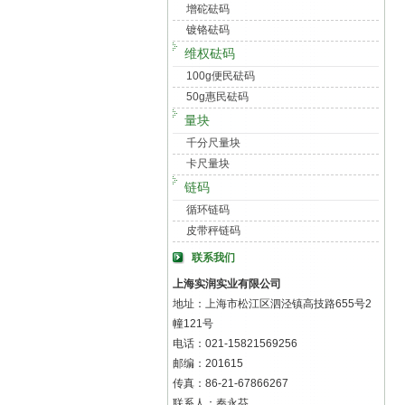
增砣砝码
镀铬砝码
维权砝码
100g便民砝码
50g惠民砝码
量块
千分尺量块
卡尺量块
链码
循环链码
皮带秤链码
联系我们
上海实润实业有限公司
地址：上海市松江区泗泾镇高技路655号2
幢121号
电话：021-15821569256
邮编：201615
传真：86-21-67866267
联系人：秦永芬