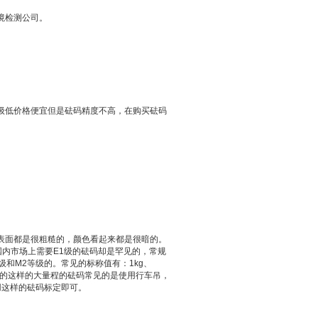
境检测公司。
级低价格便宜但是砝码精度不高，在购买砝码
表面都是很粗糙的，颜色看起来都是很暗的。
在国内市场上需要E1级的砝码却是罕见的，常规
和M2等级的。常见的标称值有：1kg、
。1000公斤的这样的大量程的砝码常见的是使用行车吊，
用这样的砝码标定即可。