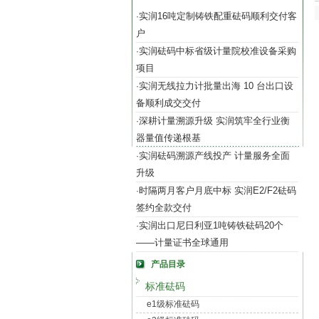
实润16吨定制铸铁配重砝码顺利交付客
·
户
实润砝码中标省级计量院校准设备采购
·
项目
实润无线拉力计批量出海 10 台出口设
·
备顺利成交交付
深耕计量溯源升级 实润筑牢全行业衡
·
器量值传递根基
实润砝码溯源产线投产 计量服务全面
·
升级
时隔两月客户月底中标 实润E2/F2砝码
·
签约全款交付
实润出口尼日利亚1吨铸铁砝码20个
·
——计量证书全球通用
产品目录
标准砝码
e1级标准砝码