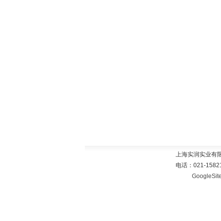
上海实润实业有限
电话：021-1582
GoogleSit