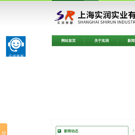
网站首页
关于实润
新闻
新闻动态