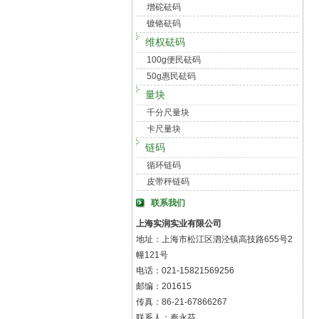
增砣砝码
镀铬砝码
维权砝码
100g便民砝码
50g惠民砝码
量块
千分尺量块
卡尺量块
链码
循环链码
皮带秤链码
联系我们
上海实润实业有限公司
地址：上海市松江区泗泾镇高技路655号2
幢121号
电话：021-15821569256
邮编：201615
传真：86-21-67866267
联系人：秦永芬