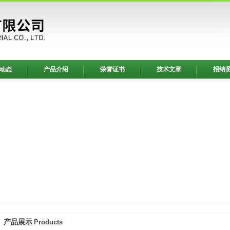
动态
产品介绍
荣誉证书
技术文章
招纳
产品展示
Products