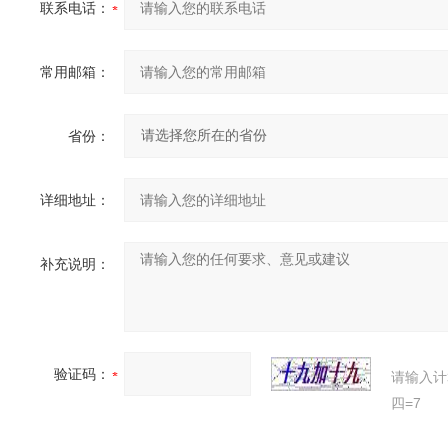
联系电话：
常用邮箱：
省份：
详细地址：
补充说明：
验证码：
请输入计
四=7