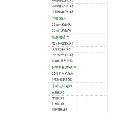
不锈钢锁形砝码
不锈钢套装砝码
不锈钢单只砝码
电梯砝码
25kg电梯砝码
20kg电梯砝码
校准用砝码
电子秤校准砝码
天平校准砝码
万分位天平砝码
0.1mg天平砝码
起重机配重砝码
10吨起重机配重
5吨起重机配重
非标砝码定制
黄铜砝码
牛顿砝码
挂钩砝码
圆环形砝码