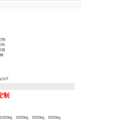
定制
砝码
等级
钢
/10T
定制
000kg、2000kg、3000kg、5000kg、