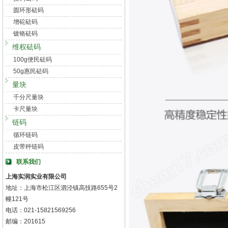
圆环形砝码
增砣砝码
镀铬砝码
维权砝码
100g便民砝码
50g惠民砝码
量块
千分尺量块
卡尺量块
链码
循环链码
皮带秤链码
联系我们
上海实润实业有限公司
地址：上海市松江区泗泾镇高技路655号2
幢121号
电话：021-15821569256
邮编：201615