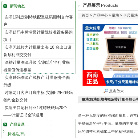
产品展示
Products
新闻动态
首页
>
产品中心
>
量块
>
卡尺量块
实润16吨定制铸铁配重砝码顺利交付客
·
户
实润砝码中标省级计量院校准设备采购
·
项目
实润无线拉力计批量出海 10 台出口设
·
备顺利成交交付
深耕计量溯源升级 实润筑牢全行业衡
·
器量值传递根基
实润砝码溯源产线投产 计量服务全面
·
升级
点击放大
时隔两月客户月底中标 实润E2/F2砝码
·
量块38块组块规0级带计量合格证
签约全款交付
实润出口尼日利亚1吨铸铁砝码20个
·
——计量证书全球通用
是一种无刻度的标准端面量具，通常
平整光滑的平行平面。量块的主要用
产品目录
床的调整和机械加工中的精密划线。‌
标准砝码