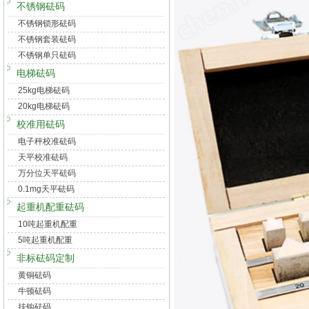
不锈钢砝码
不锈钢锁形砝码
不锈钢套装砝码
不锈钢单只砝码
电梯砝码
25kg电梯砝码
20kg电梯砝码
校准用砝码
电子秤校准砝码
天平校准砝码
万分位天平砝码
0.1mg天平砝码
起重机配重砝码
10吨起重机配重
5吨起重机配重
非标砝码定制
黄铜砝码
牛顿砝码
挂钩砝码