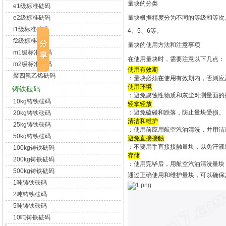
量块的分类
e1级标准砝码
e2级标准砝码
量块根据精度分为不同的等级和等次。
f1级标准砝码
4、5、6等。
f2级标准砝码
量块的使用方法和注意事项
m1级标准砝码
在使用量块时，需要注意以下几点：
m2级标准砝码
使用有效期
聚四氟乙烯砝码
：量块必须在使用有效期内，否则应
使用环境
铸铁砝码
：避免腐蚀性物质和灰尘对测量面的
10kg铸铁砝码
轻拿轻放
：避免磕碰和跌落，防止量块受损。
20kg铸铁砝码
清洁和维护
25kg铸铁砝码
：使用前应用航空汽油清洗，并用洁
50kg铸铁砝码
避免直接接触
：不要用手直接接触量块，以免汗液
100kg铸铁砝码
存储
200kg铸铁砝码
：使用完毕后，用航空汽油清洗量块
500kg铸铁砝码
通过正确使用和维护量块，可以确保
1吨铸铁砝码
2吨铸铁砝码
5吨铸铁砝码
10吨铸铁砝码