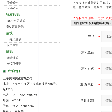
增砣砝码
上海实润意味着更好的解决方
更出色的效果，更高的工作效
镀铬砝码
维权砝码
产品相关关键字：
南京f1级
100g便民砝码
如果你对
f1级1kg标准砝码
50g惠民砝码
量块
产品：
千分尺量块
卡尺量块
链码
您的单位：
循环链码
皮带秤链码
您的姓名：
联系我们
上海实润实业有限公司
地址：上海市松江区泗泾镇高技路655号2
联系电话：
幢121号
电话：021-15821569256
邮编：201615
常用邮箱：
传真：86-21-67866267
联系人：秦永芬