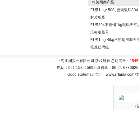
相关同类产品：
F1级1mg~500g套装砝码304
材质现货
F1级304不锈钢1kg砝码天平
准标准量具
F1级1mg~5kg不锈钢成套天
校准砝码组
上海实润实业有限公司 版权所有 总访问量：
1545
电话：021-15821569256 传真：86-21-6786
GoogleSitemap
网址：www.srfama.com
推