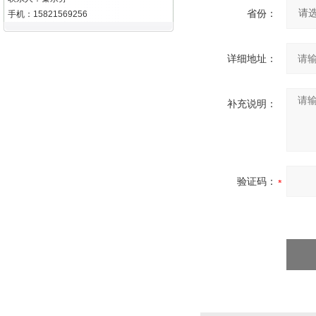
省份：
手机：15821569256
详细地址：
补充说明：
验证码：