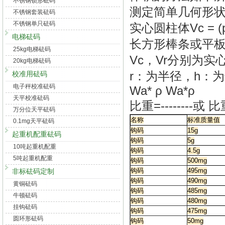
不锈钢锁形砝码
测定简单几何形
不锈钢套装砝码
不锈钢单只砝码
实心圆柱体Vc = (p
电梯砝码
长方形棒条或平板Vr
25kg电梯砝码
Vc，Vr分别为
20kg电梯砝码
校准用砝码
r：为半径，h：为
电子秤校准砝码
Wa* ρ Wa*ρ
天平校准砝码
比重=--------或 比重=
万分位天平砝码
名称
标准质量值
0.1mg天平砝码
钩码
15g
起重机配重砝码
钩码
5g
10吨起重机配重
钩码
4.5g
5吨起重机配重
钩码
500mg
钩码
495mg
非标砝码定制
钩码
490mg
黄铜砝码
钩码
485mg
牛顿砝码
钩码
480mg
挂钩砝码
钩码
475mg
圆环形砝码
钩码
50mg