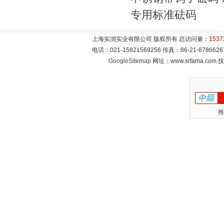
专用标准砝码
上海实润实业有限公司 版权所有 总访问量：
1537
电话：021-15821569256 传真：86-21-6786
GoogleSitemap
网址：www.srfama.com
推