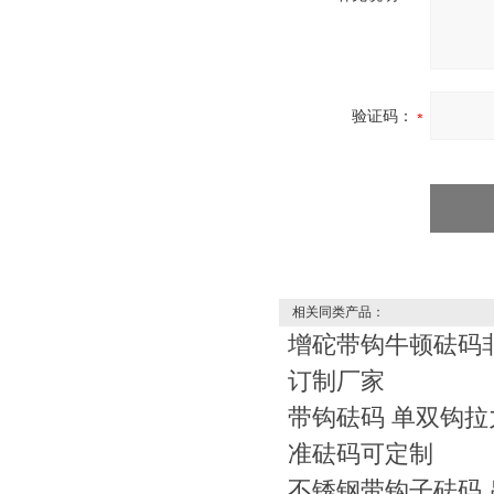
验证码：
相关同类产品：
增砣带钩牛顿砝码
订制厂家
带钩砝码 单双钩拉
准砝码可定制
不锈钢带钩子砝码 