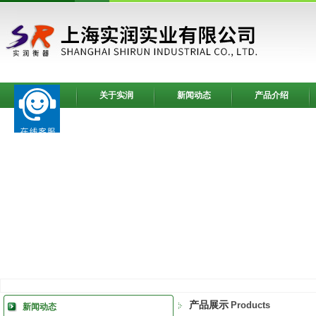
网站首页
关于实润
新闻动态
产品介绍
产品展示
Products
新闻动态