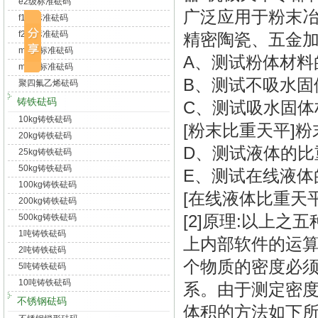
e2级标准砝码
广泛应用于粉末
f1级标准砝码
f2级标准砝码
精密陶瓷、五金
m1级标准砝码
A、测试粉体材料
m2级标准砝码
B、测试不吸水固
聚四氟乙烯砝码
铸铁砝码
C、测试吸水固体
10kg铸铁砝码
[粉末比重天平]粉
20kg铸铁砝码
D、测试液体的比
25kg铸铁砝码
50kg铸铁砝码
E、测试在线液体
100kg铸铁砝码
[在线液体比重天
200kg铸铁砝码
500kg铸铁砝码
[2]原理:
以上之五
1吨铸铁砝码
上内部软件的运
2吨铸铁砝码
个物质的密度必
5吨铸铁砝码
10吨铸铁砝码
系。由于测定密度
不锈钢砝码
体积的方法如下