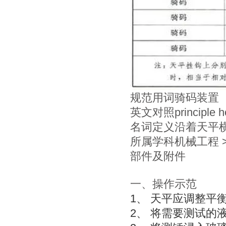
规范用词骑码装置
英文对照principle ho
名词定义沿着天平
所属学科机械工程 >
部件及附件
一、操作示范
1、 天平应调整平
2、 将需要测试的