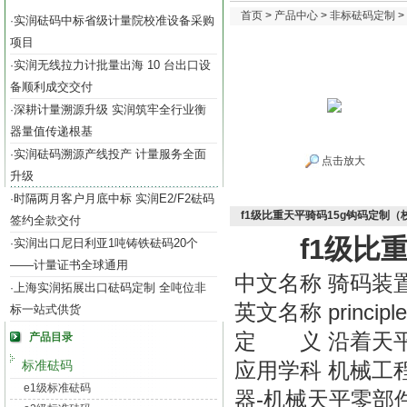
首页
>
产品中心
>
非标砝码定制
>
实润砝码中标省级计量院校准设备采购
·
项目
实润无线拉力计批量出海 10 台出口设
·
备顺利成交交付
深耕计量溯源升级 实润筑牢全行业衡
·
器量值传递根基
实润砝码溯源产线投产 计量服务全面
·
点击放大
升级
时隔两月客户月底中标 实润E2/F2砝码
·
f1级比重天平骑码15g钩码定制（
签约全款交付
f1级比
实润出口尼日利亚1吨铸铁砝码20个
·
——计量证书全球通用
中文名称 骑码装
上海实润拓展出口砝码定制 全吨位非
·
英文名称 principle 
标一站式供货
定 义 沿着天
产品目录
标准砝码
应用学科 机械工
e1级标准砝码
器-机械天平零部