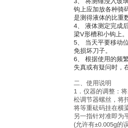
3、 将测锤浸入玻
钩上应加放各种骑
是测得液体的比重
4、 液体测定完成
梁V形槽和小钩上
5、 当天平要移
免损坏刀子。
6、 根据使用的
失真或有疑问时，
二、使用说明
1．仪器的调整：将
松调节器螺丝，将
将等重砝码挂在横
另一指针对准即为
(允许有±0.005g