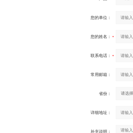
您的单位：
您的姓名：
联系电话：
常用邮箱：
省份：
详细地址：
补充说明：