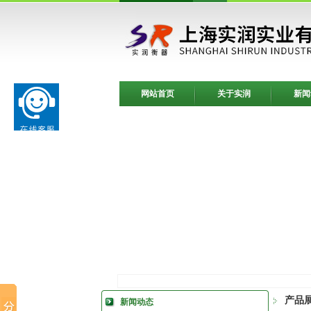
网站首页
关于实润
新闻
产品
新闻动态