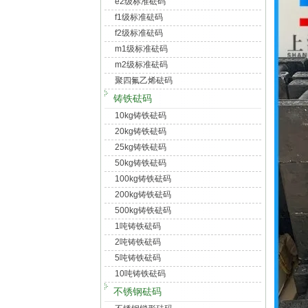
e2级标准砝码
f1级标准砝码
f2级标准砝码
m1级标准砝码
m2级标准砝码
聚四氟乙烯砝码
铸铁砝码
10kg铸铁砝码
20kg铸铁砝码
25kg铸铁砝码
50kg铸铁砝码
100kg铸铁砝码
200kg铸铁砝码
500kg铸铁砝码
1吨铸铁砝码
2吨铸铁砝码
5吨铸铁砝码
10吨铸铁砝码
不锈钢砝码