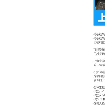
铸铁砝码
铸铁砝码
因砝码重
可以说衡
用就是确
上海实润
码, 20
①如何选
选取的标
误差的1
②标准砝
(1)当
(2)当
(3)对
③出具检