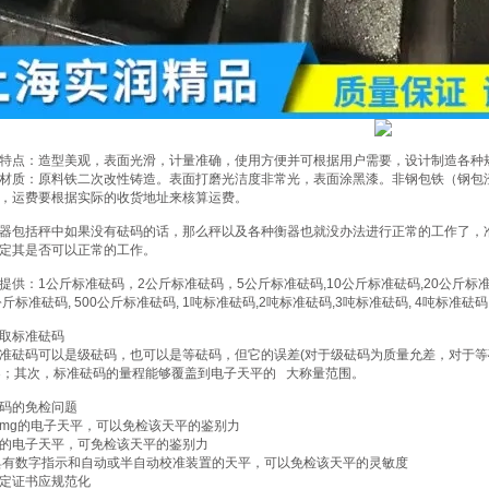
特点：造型美观，表面光滑，计量准确，使用方便并可根据用户需要，设计制造各种
材质：原料铁二次改性铸造。表面打磨光洁度非常光，表面涂黑漆。非钢包铁（钢包
，运费要根据实际的收货地址来核算运费。
器包括秤中如果没有砝码的话，那么秤以及各种衡器也就没办法进行正常的工作了，
定其是否可以正常的工作。
提供：1公斤标准砝码，2公斤标准砝码，5公斤标准砝码,10公斤标准砝码,20公斤标准砝
0公斤标准砝码, 500公斤标准砝码, 1吨标准砝码,2吨标准砝码,3吨标准砝码, 4吨标准砝码
取标准砝码
准砝码可以是级砝码，也可以是等砝码，但它的误差(对于级砝码为质量允差，对于等
3；其次，标准砝码的量程能够覆盖到电子天平的 大称量范围。
码的免检问题
d≤1mg的电子天平，可以免检该天平的鉴别力
e≠d的电子天平，可免检该天平的鉴别力
于具有数字指示和自动或半自动校准装置的天平，可以免检该天平的灵敏度
定证书应规范化