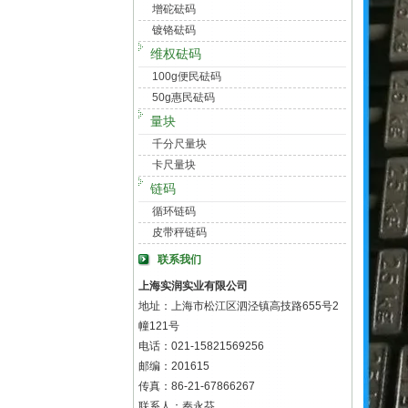
增砣砝码
镀铬砝码
维权砝码
100g便民砝码
50g惠民砝码
量块
千分尺量块
卡尺量块
链码
循环链码
皮带秤链码
联系我们
上海实润实业有限公司
地址：上海市松江区泗泾镇高技路655号2
幢121号
电话：021-15821569256
邮编：201615
传真：86-21-67866267
联系人：秦永芬