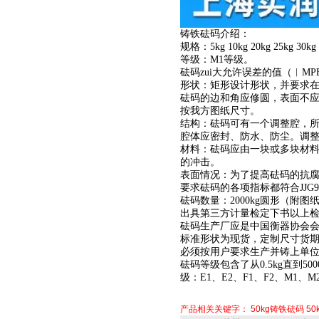
铸铁砝码
介绍：
规格：5kg 10kg 20kg 25kg 30kg 50
等级：M1等级。
砝码zui大允许误差的值（︱MPE
形状：矩形设计形状，并要求
砝码的边和角应修圆，表面不
按我方图纸尺寸。
结构：砝码可有一个调整腔，所
腔体应密封、防水、防尘。调
材料：砝码应由一块或多块材
的冲击。
表面情况：为了提高砝码的抗
要求砝码的各项指标都符合JJG9
砝码数量：2000kg圆形（附图纸
出具第三方计量检定下书以上
砝码生产厂应是中国衡器协会
标准形状为现货，定制尺寸货期7
必须按用户要求生产并铸上单
砝码等级包含了从0.5kg直到
级：E1、E2、F1、F2、M
产品相关关键字：
50kg铸铁砝码
5