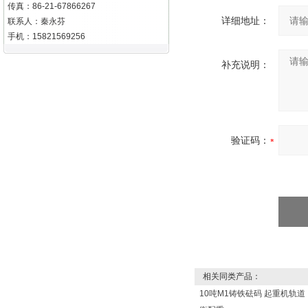
传真：86-21-67866267
详细地址：
联系人：秦永芬
手机：15821569256
补充说明：
验证码：
相关同类产品：
10吨M1铸铁砝码 起重机轨道