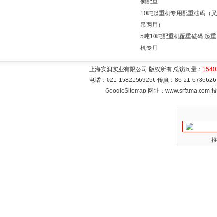
衡配重
10吨起重机专用配重砝码（叉
吊两用）
5吨10吨配重机配重砝码 起重
机专用
上海实润实业有限公司 版权所有 总访问量：
1540
电话：021-15821569256 传真：86-21-6786
GoogleSitemap
网址：www.srfama.com
推