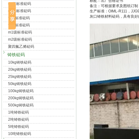
标配：出厂合格证书
e1级标准砝码
备注：可根据要求及图纸订制
e2级标准砝码
生产标准：OIML-R111，JJG
灰口铸铁材料砝码，具有良好
f1级标准砝码
f2级标准砝码
m1级标准砝码
m2级标准砝码
聚四氟乙烯砝码
铸铁砝码
10kg铸铁砝码
20kg铸铁砝码
25kg铸铁砝码
50kg铸铁砝码
100kg铸铁砝码
200kg铸铁砝码
500kg铸铁砝码
1吨铸铁砝码
2吨铸铁砝码
5吨铸铁砝码
10吨铸铁砝码