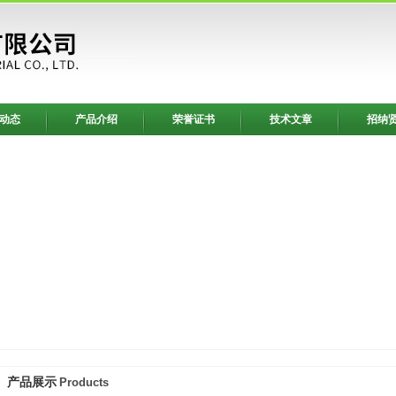
动态
产品介绍
荣誉证书
技术文章
招纳
产品展示
Products