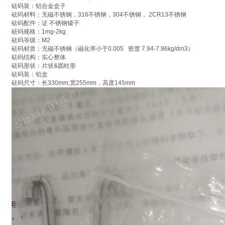
砝码装：铝合金盒子
砝码材料：无磁不锈钢，316不锈钢，304不锈钢， 2CR13不锈钢
砝码配件：证 不锈钢镊子
砝码规格：1mg-2kg
砝码等级：M2
砝码材质：无磁不锈钢（磁化率小于0.005 密度 7.94-7.96kg/dm3）
砝码结构：实心整体
砝码形状：片状&圆柱形
砝码装：铝盒
砝码尺寸：长330mm,宽255mm，高度145mm