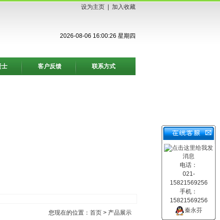
设为主页
|
加入收藏
2026-08-06 16:00:27 星期四
贤士
客户反馈
联系方式
电话：
021-
15821569256
手机：
15821569256
秦永芬
您现在的位置：
首页
> 产品展示