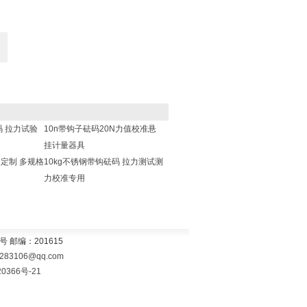
码 拉力试验
10n带钩子砝码20N力值校准悬
挂计量器具
定制 多规格
10kg不锈钢带钩砝码 拉力测试测
力校准专用
 邮编：201615
283106@qq.com
0366号-21