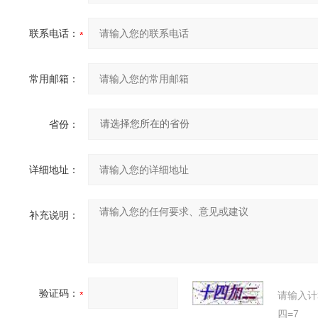
联系电话：
常用邮箱：
省份：
详细地址：
补充说明：
验证码：
请输入计
四=7