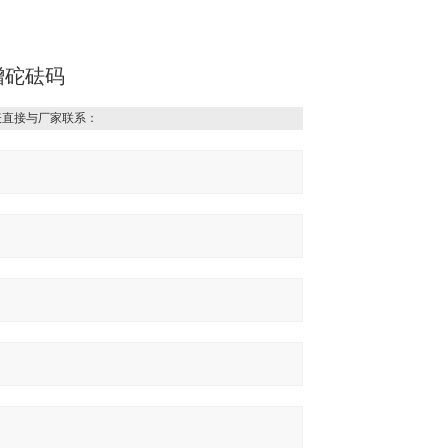
增砣砝码
表直接与厂家联系：