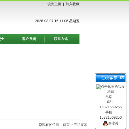
设为主页
|
加入收藏
2026-08-07 16:11:07 星期五
贤士
客户反馈
联系方式
电话：
021-
15821569256
手机：
15821569256
秦永芬
您现在的位置：
首页
> 产品展示