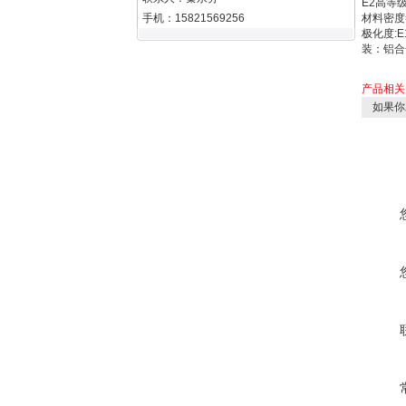
E2高等级
手机：15821569256
材料密度=8
极化度:E1
装：铝合
产品相关
如果你