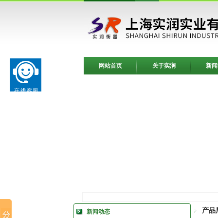
网站首页
关于实润
新闻
产品
新闻动态