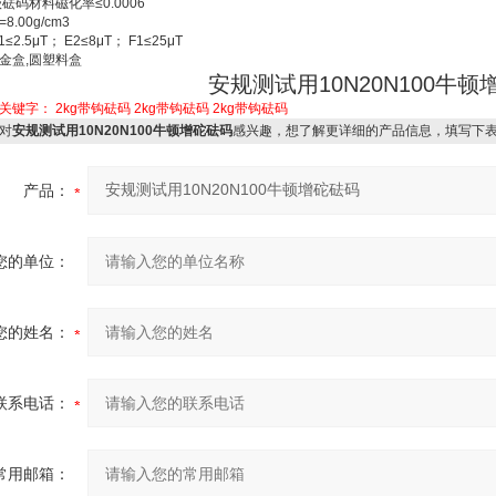
砝码材料磁化率≤0.0006
.00g/cm3
≤2.5μT； E2≤8μT； F1≤25μT
金盒,圆塑料盒
安规测试用10N20N100牛顿
关键字：
2kg带钩砝码
2kg带钩砝码
2kg带钩砝码
对
安规测试用10N20N100牛顿增砣砝码
感兴趣，想了解更详细的产品信息，填写下
产品：
您的单位：
您的姓名：
联系电话：
常用邮箱：