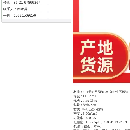
传真：86-21-67866267
联系人：秦永芬
手机：15821569256
材质：
304无磁不绣钢 与 有磁性不锈钢
等级：
F1 F2 M1
规格：
1mg-20kg
包装：铝盒
/木盒
材质
: JF-1无磁不锈钢
密度：
8.00g/cm3
磁化率
: ≤0.0006
化强度：
E1≤2.5µT ;E2≤8µT; F1≤25µT
包
装：铝盒，符合、