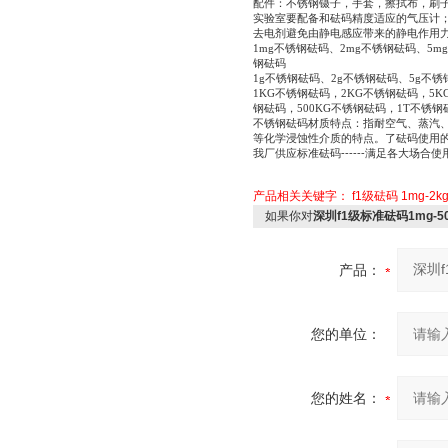
配件：不锈钢镊子，手套，擦拭布，刷
实验室要配备和砝码精度适应的气压计；
去电剂避免由静电感应带来的静电作用
1mg不锈钢砝码、2mg不锈钢砝码、5mg
钢砝码
1g不锈钢砝码、2g不锈钢砝码、5g不锈
1KG不锈钢砝码，2KG不锈钢砝码，5K
钢砝码，500KG不锈钢砝码，1T不锈钢
不锈钢砝码材质特点：指耐空气、蒸汽
等化学浸蚀性介质的特点。了砝码使用
我厂供应标准砝码------满足各大场合使用-
产品相关关键字：
f1级砝码
1mg-2
如果你对
深圳f1级标准砝码1mg-5
产品：
您的单位：
您的姓名：