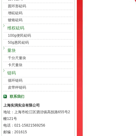
圆环形砝码
增砣砝码
镀铬砝码
维权砝码
100g便民砝码
50g惠民砝码
量块
千分尺量块
卡尺量块
链码
循环链码
皮带秤链码
联系我们
上海实润实业有限公司
地址：上海市松江区泗泾镇高技路655号2
幢121号
电话：021-15821569256
邮编：201615