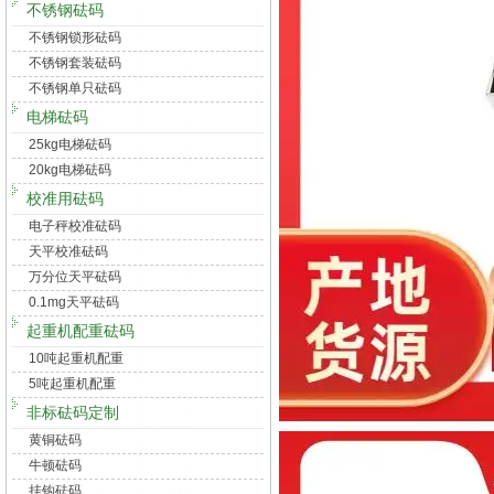
不锈钢砝码
不锈钢锁形砝码
不锈钢套装砝码
不锈钢单只砝码
电梯砝码
25kg电梯砝码
20kg电梯砝码
校准用砝码
电子秤校准砝码
天平校准砝码
万分位天平砝码
0.1mg天平砝码
起重机配重砝码
10吨起重机配重
5吨起重机配重
非标砝码定制
黄铜砝码
牛顿砝码
挂钩砝码