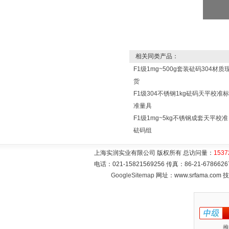
相关同类产品：
F1级1mg~500g套装砝码304材质
货
F1级304不锈钢1kg砝码天平校准标
准量具
F1级1mg~5kg不锈钢成套天平校准
砝码组
上海实润实业有限公司 版权所有 总访问量：
1537
电话：021-15821569256 传真：86-21-6786
GoogleSitemap
网址：www.srfama.com
推