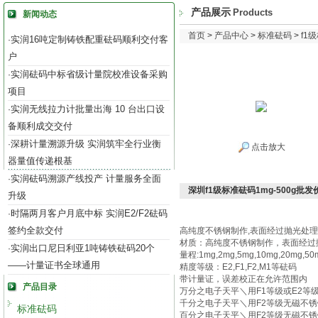
产品展示
Products
新闻动态
首页
>
产品中心
>
标准砝码
>
f1
实润16吨定制铸铁配重砝码顺利交付客
·
户
实润砝码中标省级计量院校准设备采购
·
项目
实润无线拉力计批量出海 10 台出口设
·
备顺利成交交付
深耕计量溯源升级 实润筑牢全行业衡
·
点击放大
器量值传递根基
实润砝码溯源产线投产 计量服务全面
·
深圳f1级标准砝码1mg-500g批发
升级
时隔两月客户月底中标 实润E2/F2砝码
·
签约全款交付
高纯度不锈钢制作
,
表面经过抛光处理
材质：高纯度不锈钢制作，表面经过
实润出口尼日利亚1吨铸铁砝码20个
·
量程
:1mg,2mg,5mg,10mg,20mg,50mg
——计量证书全球通用
精度等级：
E2,F1,F2,M1
等砝码
带计量证，误差校正在允许范围内
产品目录
万分之电子天平＼用
F1
等级或
E2
等
千分之电子天平＼用
F2
等级无磁不锈
标准砝码
百分之电子天平＼用
F2
等级无磁不锈