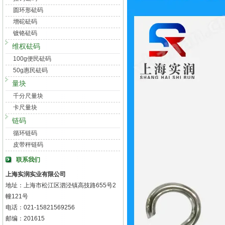
圆环形砝码
增砣砝码
镀铬砝码
维权砝码
100g便民砝码
50g惠民砝码
量块
千分尺量块
卡尺量块
链码
循环链码
皮带秤链码
联系我们
上海实润实业有限公司
地址：上海市松江区泗泾镇高技路655号2
幢121号
电话：021-15821569256
邮编：201615