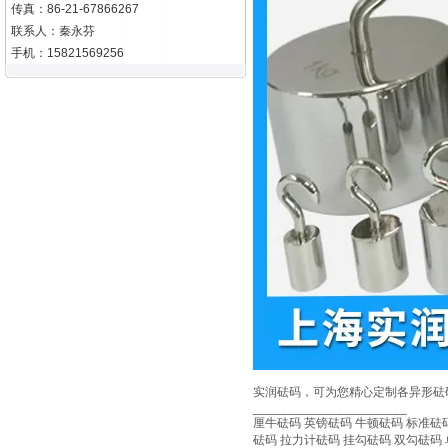
传真：86-21-67866267
联系人：秦永芬
手机：15821569256
实润砝码，可为您精心定制各异形砝
______________________
厘牛砝码
英镑砝码
牛顿砝码
标准砝
砝码
拉力计砝码
挂勾砝码
双勾砝码