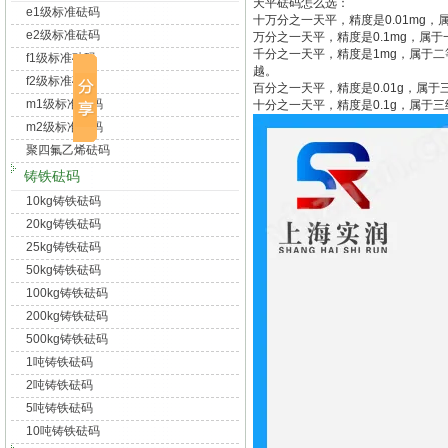
天平砝码怎么选：
e1级标准砝码
十万分之一天平，精度是
0.01mg
，
e2级标准砝码
万分之一天平，精度是
0.1mg
，属于
千分之一天平，精度是
1mg
，属于二
f1级标准砝码
越。
f2级标准砝码
百分之一天平，精度是
0.01g
，属于
m1级标准砝码
十分之一天平，精度是
0.1g
，属于三
m2级标准砝码
聚四氟乙烯砝码
铸铁砝码
10kg铸铁砝码
20kg铸铁砝码
25kg铸铁砝码
50kg铸铁砝码
100kg铸铁砝码
200kg铸铁砝码
500kg铸铁砝码
1吨铸铁砝码
2吨铸铁砝码
5吨铸铁砝码
10吨铸铁砝码