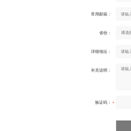
常用邮箱：
省份：
详细地址：
补充说明：
验证码：