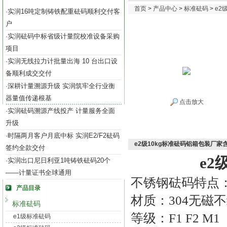
首页
>
产品中心
>
标准砝码
>
e2
实润16吨定制铸铁配重砝码顺利交付客
·
户
实润砝码中标省级计量院校准设备采购
·
项目
实润无线拉力计批量出海 10 台出口设
·
备顺利成交交付
深耕计量溯源升级 实润筑牢全行业衡
·
器量值传递根基
点击放大
实润砝码溯源产线投产 计量服务全面
·
升级
时隔两月客户月底中标 实润E2/F2砝码
·
e2级10kg标准砝码铝箱包装厂家
签约全款交付
e2
实润出口尼日利亚1吨铸铁砝码20个
·
——计量证书全球通用
不锈钢砝码特点
产品目录
材质：304无磁
标准砝码
等级：F1 F2 M1
e1级标准砝码