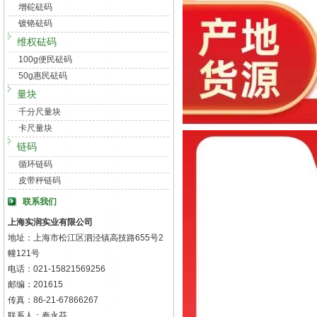
增砣砝码
镀铬砝码
维权砝码
100g便民砝码
50g惠民砝码
量块
千分尺量块
卡尺量块
链码
循环链码
皮带秤链码
联系我们
上海实润实业有限公司
地址：上海市松江区泗泾镇高技路655号2
幢121号
电话：021-15821569256
邮编：201615
传真：86-21-67866267
联系人：秦永芬