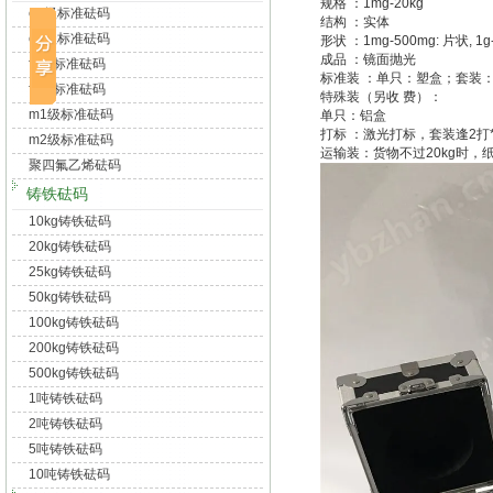
规格 ：1mg-20kg
e1级标准砝码
结构 ：实体
e2级标准砝码
形状 ：1mg-500mg: 片状, 1g
成品 ：镜面抛光
f1级标准砝码
标准装 ：单只：塑盒；套装
f2级标准砝码
特殊装（另收 费）：
m1级标准砝码
单只：铝盒
打标 ：激光打标，套装逢2打
m2级标准砝码
运输装：货物不过20kg时，
聚四氟乙烯砝码
铸铁砝码
10kg铸铁砝码
20kg铸铁砝码
25kg铸铁砝码
50kg铸铁砝码
100kg铸铁砝码
200kg铸铁砝码
500kg铸铁砝码
1吨铸铁砝码
2吨铸铁砝码
5吨铸铁砝码
10吨铸铁砝码