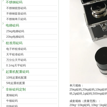
不锈钢砝码
不锈钢锁形砝码
不锈钢套装砝码
不锈钢单只砝码
电梯砝码
25kg电梯砝码
20kg电梯砝码
校准用砝码
电子秤校准砝码
天平校准砝码
万分位天平砝码
0.1mg天平砝码
起重机配重砝码
10吨起重机配重
5吨起重机配重
单只规格：
非标砝码定制
25kg砝码,20kg砝码,10kg砝
码,2g砝码,1g砝码,500mg砝
黄铜砝码
牛顿砝码
成套规格（质量范围）：
20kg~10kg砝码, 10kg~1k
挂钩砝码