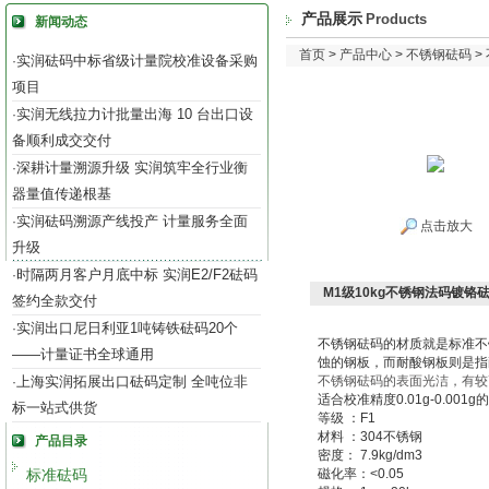
产品展示
Products
新闻动态
首页
>
产品中心
>
不锈钢砝码
>
实润砝码中标省级计量院校准设备采购
·
项目
实润无线拉力计批量出海 10 台出口设
·
备顺利成交交付
深耕计量溯源升级 实润筑牢全行业衡
·
器量值传递根基
实润砝码溯源产线投产 计量服务全面
·
点击放大
升级
时隔两月客户月底中标 实润E2/F2砝码
·
M1级10kg不锈钢法码镀铬
签约全款交付
实润出口尼日利亚1吨铸铁砝码20个
·
不锈钢砝码的材质就是标准不
——计量证书全球通用
蚀的钢板，而耐酸钢板则是指
上海实润拓展出口砝码定制 全吨位非
不锈钢砝码的表面光洁，有较
·
适合校准精度0.01g-0.001
标一站式供货
等级 ：F1
材料 ：304不锈钢
产品目录
密度： 7.9kg/dm3
标准砝码
磁化率：<0.05