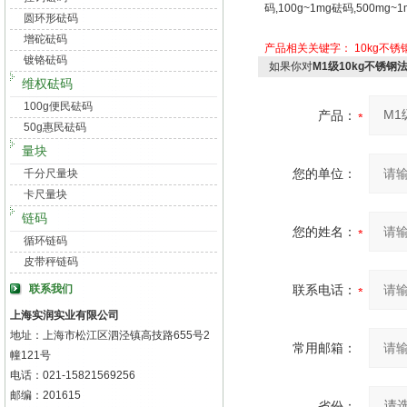
码,100g~1mg砝码,500mg~1
圆环形砝码
增砣砝码
产品相关关键字：
10kg不锈
镀铬砝码
如果你对
M1级10kg不锈
维权砝码
100g便民砝码
产品：
50g惠民砝码
量块
您的单位：
千分尺量块
卡尺量块
链码
您的姓名：
循环链码
皮带秤链码
联系我们
联系电话：
上海实润实业有限公司
地址：上海市松江区泗泾镇高技路655号2
常用邮箱：
幢121号
电话：021-15821569256
邮编：201615
省份：