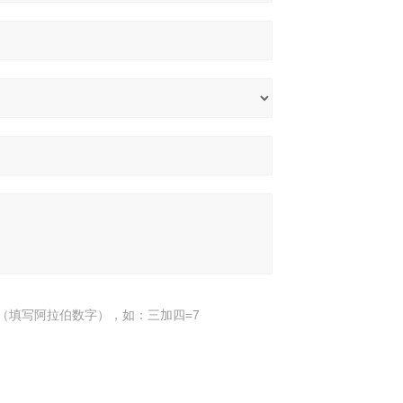
（填写阿拉伯数字），如：三加四=7