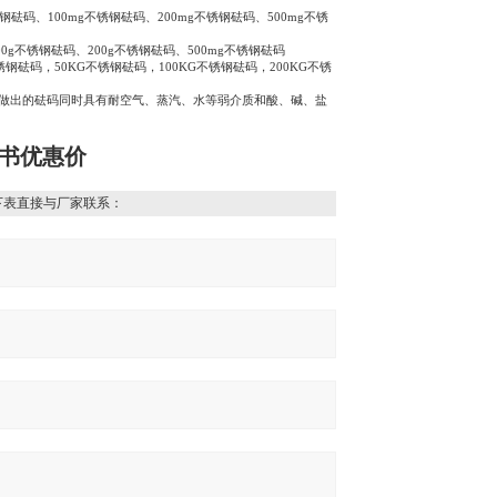
钢砝码、100mg不锈钢砝码、200mg不锈钢砝码、500mg不锈
0g不锈钢砝码、200g不锈钢砝码、500mg不锈钢砝码
钢砝码，50KG不锈钢砝码，100KG不锈钢砝码，200KG不锈
做出的砝码同时具有耐空气、蒸汽、水等弱介质和酸、碱、盐
证书优惠价
下表直接与厂家联系：