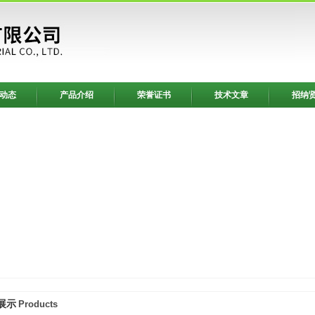
动态
产品介绍
荣誉证书
技术文章
招纳
展示
Products