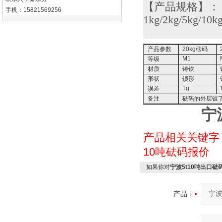
【产品规格】：
手机：15821569256
1kg/2kg/5kg/10k
产品参数
20kg砝码
M1
等级
材质
铸铁
形状
锁形
1g
误差
备注
砝码的外层镀
宁
产品相关关键字
10吨砝码报价
如果你对
宁波5t10吨出口
产品：