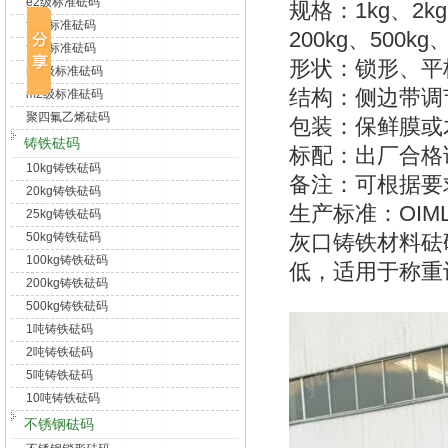
e2级标准砝码
规格：1kg、2kg、
f1级标准砝码
200kg、500kg、
f2级标准砝码
形状：锁形、平
m1级标准砝码
结构：侧边带调
m2级标准砝码
聚四氟乙烯砝码
包装：保鲜膜或
铸铁砝码
标配：出厂合格
10kg铸铁砝码
备注：可根据要
20kg铸铁砝码
生产标准：OIML-
25kg铸铁砝码
50kg铸铁砝码
灰口铸铁材料砝
100kg铸铁砝码
低，适用于称重
200kg铸铁砝码
500kg铸铁砝码
1吨铸铁砝码
2吨铸铁砝码
5吨铸铁砝码
10吨铸铁砝码
不锈钢砝码