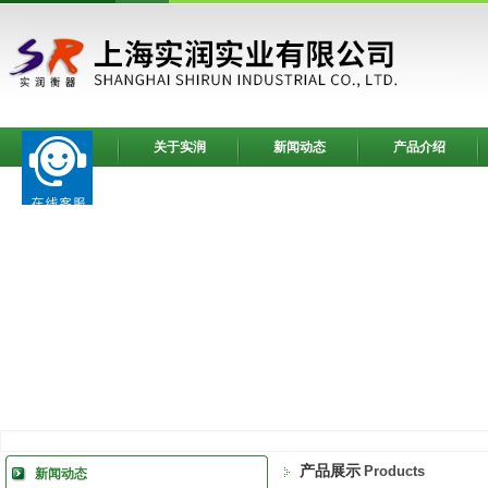
网站首页
关于实润
新闻动态
产品介绍
产品展示
Products
新闻动态