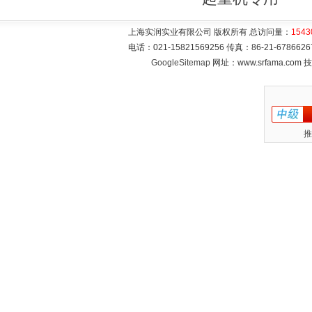
上海实润实业有限公司 版权所有 总访问量：
1543
电话：021-15821569256 传真：86-21-6786
GoogleSitemap
网址：www.srfama.com
推