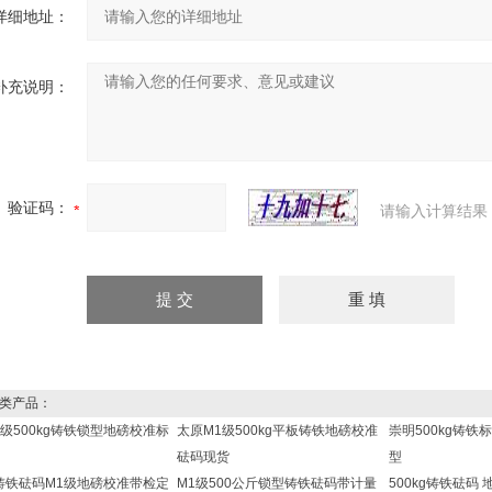
详细地址：
补充说明：
验证码：
请输入计算结果
类产品：
级500kg铸铁锁型地磅校准标
太原M1级500kg平板铸铁地磅校准
崇明500kg铸铁
砝码现货
型
g铸铁砝码M1级地磅校准带检定
M1级500公斤锁型铸铁砝码带计量
500kg铸铁砝码