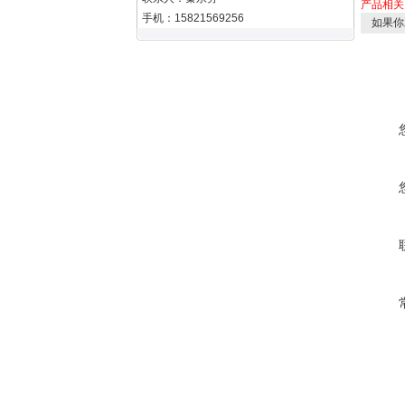
产品相关
手机：15821569256
如果你