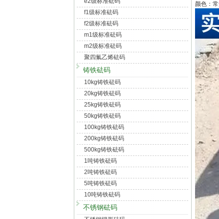
e2级标准砝码
颜色：常
f1级标准砝码
f2级标准砝码
m1级标准砝码
m2级标准砝码
聚四氟乙烯砝码
铸铁砝码
10kg铸铁砝码
20kg铸铁砝码
25kg铸铁砝码
50kg铸铁砝码
100kg铸铁砝码
200kg铸铁砝码
500kg铸铁砝码
1吨铸铁砝码
2吨铸铁砝码
5吨铸铁砝码
10吨铸铁砝码
不锈钢砝码