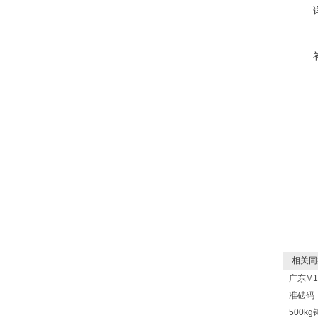
相关同
广东M1
准砝码
500k