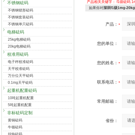
产品相关关键字：
f1级砝码
1
不锈钢砝码
如果你对
深圳f1级1mg-20
不锈钢锁形砝码
不锈钢套装砝码
产品：
不锈钢单只砝码
电梯砝码
25kg电梯砝码
您的单位：
20kg电梯砝码
校准用砝码
电子秤校准砝码
您的姓名：
天平校准砝码
万分位天平砝码
联系电话：
0.1mg天平砝码
起重机配重砝码
10吨起重机配重
常用邮箱：
5吨起重机配重
非标砝码定制
黄铜砝码
省份：
牛顿砝码
挂钩砝码