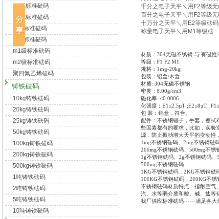
e1级标准砝码
千分之电子天平＼用
F2
等级无
百分之电子天平＼用
F2
等级无
e2级标准砝码
十万分之天平＼用
E2
等级砝码
f1级标准砝码
称量电子天平＼用
M1
等级砝
f2级标准砝码
m1级标准砝码
材质：
304无磁不绣钢 与 有磁
m2级标准砝码
等级：
F1 F2 M1
规格：
1mg-20kg
聚四氟乙烯砝码
包装：铝盒
/木盒
材质
: 304无磁不锈钢
铸铁砝码
密度：
8.00g/cm3
10kg铸铁砝码
磁化率
: ≤0.0006
化强度：
E1≤2.5µT ;E2≤8µT; F1
20kg铸铁砝码
包
装：铝盒，符合、
25kg铸铁砝码
配件：不锈钢镊子，手套，擦拭
些因素都有的要求，比如，实验
50kg铸铁砝码
源，防止振动增大天平的变动性
1mg不锈钢砝码、2mg不锈钢砝码
100kg铸铁砝码
200mg不锈钢砝码、500mg不锈
200kg铸铁砝码
1g不锈钢砝码、2g不锈钢砝码、5
500mg不锈钢砝码
500kg铸铁砝码
1KG不锈钢砝码，2KG不锈钢砝
1吨铸铁砝码
100KG不锈钢砝码，200KG不
不锈钢砝码材质特点：指耐空气
2吨铸铁砝码
汽、水等弱介质和酸、碱、盐等
5吨铸铁砝码
我厂供应标准砝码------满足各大场
10吨铸铁砝码