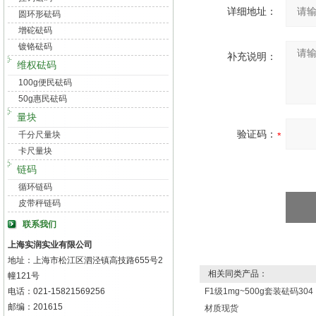
详细地址：
圆环形砝码
增砣砝码
镀铬砝码
补充说明：
维权砝码
100g便民砝码
50g惠民砝码
量块
验证码：
千分尺量块
卡尺量块
链码
循环链码
皮带秤链码
联系我们
上海实润实业有限公司
地址：上海市松江区泗泾镇高技路655号2
相关同类产品：
幢121号
电话：021-15821569256
F1级1mg~500g套装砝码304
邮编：201615
材质现货