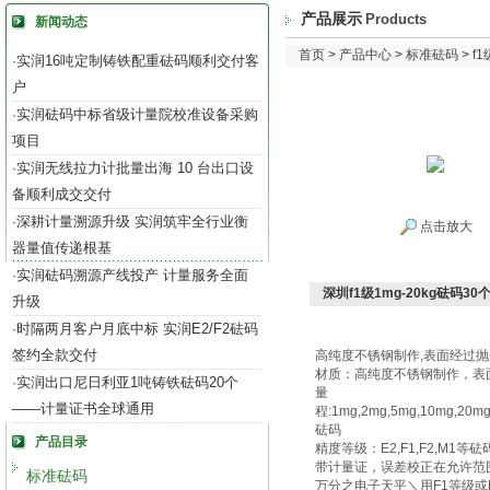
产品展示
Products
新闻动态
首页
>
产品中心
>
标准砝码
>
f
实润16吨定制铸铁配重砝码顺利交付客
·
户
实润砝码中标省级计量院校准设备采购
·
项目
实润无线拉力计批量出海 10 台出口设
·
备顺利成交交付
深耕计量溯源升级 实润筑牢全行业衡
·
点击放大
器量值传递根基
实润砝码溯源产线投产 计量服务全面
·
深圳f1级1mg-20kg砝码3
升级
时隔两月客户月底中标 实润E2/F2砝码
·
签约全款交付
高纯度不锈钢制作
,
表面经过抛
材质：高纯度不锈钢制作，表
实润出口尼日利亚1吨铸铁砝码20个
·
量
——计量证书全球通用
程
:1mg,2mg,5mg,10mg,20mg,
砝码
产品目录
精度等级：
E2,F1,F2,M1
等砝
带计量证，误差校正在允许范
标准砝码
万分之电子天平＼用
F1
等级或