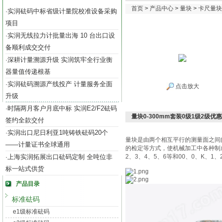
首页
>
产品中心
>
量块
>
卡尺量块
实润砝码中标省级计量院校准设备采购
·
项目
实润无线拉力计批量出海 10 台出口设
·
备顺利成交交付
深耕计量溯源升级 实润筑牢全行业衡
·
器量值传递根基
实润砝码溯源产线投产 计量服务全面
·
点击放大
升级
时隔两月客户月底中标 实润E2/F2砝码
·
量块0-300mm套装0级1级2级优
签约全款交付
实润出口尼日利亚1吨铸铁砝码20个
·
量块是由两个相互平行的测量面之间
——计量证书全球通用
的检定等方式，使机械加工中各种制成
上海实润拓展出口砝码定制 全吨位非
2、3、4、5、6等和00、0、K、1、
·
标一站式供货
产品目录
标准砝码
e1级标准砝码