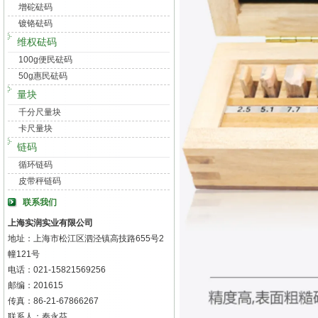
增砣砝码
镀铬砝码
维权砝码
100g便民砝码
50g惠民砝码
量块
千分尺量块
卡尺量块
链码
循环链码
皮带秤链码
联系我们
上海实润实业有限公司
地址：上海市松江区泗泾镇高技路655号2
幢121号
电话：021-15821569256
邮编：201615
传真：86-21-67866267
联系人：秦永芬