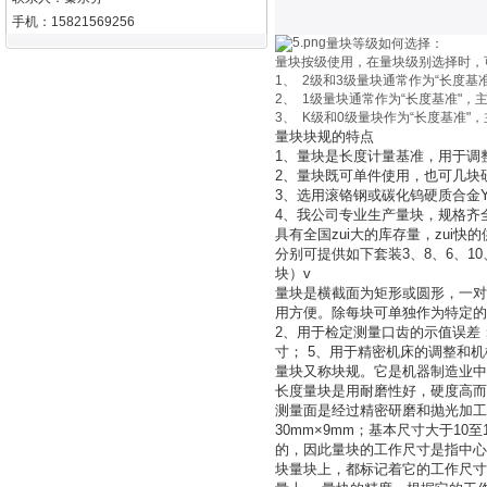
手机：15821569256
量块等级如何选择：
量块按级使用，在量块级别选择时，
1、 2级和3级量块通常作为“长度
2、 1级量块通常作为“长度基准"
3、 K级和0级量块作为“长度基准
量块块规的特点
1、量块是长度计量基准，用于调
2、量块既可单件使用，也可几块
3、选用滚铬钢或碳化钨硬质合金Y
4、我公司专业生产量块，规格齐
具有全国zui大的库存量，zui快
分别可提供如下套装3、8、6、10、1
块）v
量块是横截面为矩形或圆形，一对
用方便。除每块可单独作为特定的
2、用于检定测量口齿的示值误差
寸； 5、用于精密机床的调整和
量块又称块规。它是机器制造业中
长度量块是用耐磨性好，硬度高而
测量面是经过精密研磨和抛光加工
30mm×9mm；基本尺寸大于10
的，因此量块的工作尺寸是指中心
块量块上，都标记着它的工作尺寸