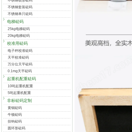
不锈钢锁形砝码
不锈钢套装砝码
不锈钢单只砝码
电梯砝码
25kg电梯砝码
20kg电梯砝码
校准用砝码
电子秤校准砝码
天平校准砝码
万分位天平砝码
0.1mg天平砝码
起重机配重砝码
10吨起重机配重
5吨起重机配重
非标砝码定制
黄铜砝码
牛顿砝码
挂钩砝码
圆环形砝码