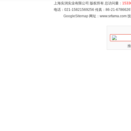
上海实润实业有限公司 版权所有 总访问量：
1533
电话：021-15821569256 传真：86-21-6786
GoogleSitemap
网址：www.srfama.com
推