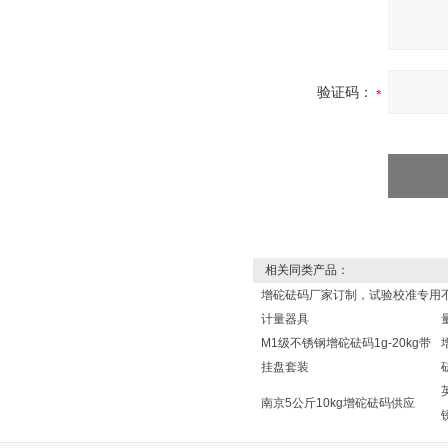
验证码：
相关同类产品：
增砣砝码厂家订制，试验校准专用
计量器具
M1级不锈钢增砣砝码1g-20kg带
挂盘套装
南京5公斤10kg增砣砝码供应