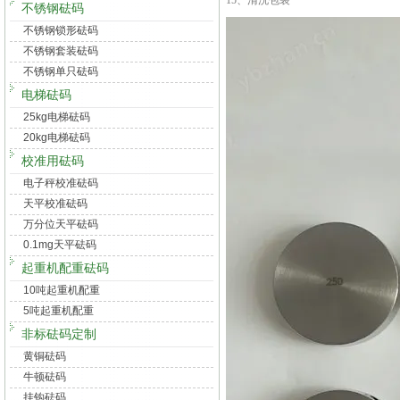
15、清洗包装
不锈钢砝码
不锈钢锁形砝码
不锈钢套装砝码
不锈钢单只砝码
电梯砝码
25kg电梯砝码
20kg电梯砝码
校准用砝码
电子秤校准砝码
天平校准砝码
万分位天平砝码
0.1mg天平砝码
起重机配重砝码
10吨起重机配重
5吨起重机配重
非标砝码定制
黄铜砝码
牛顿砝码
挂钩砝码