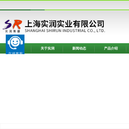
网站首页
关于实润
新闻动态
产品介绍