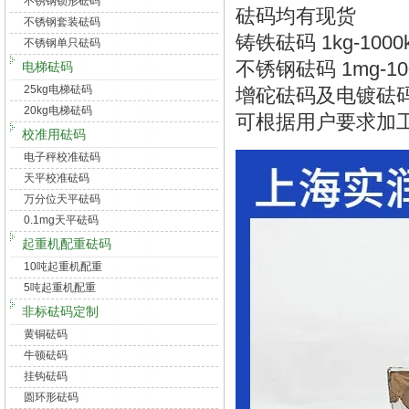
不锈钢锁形砝码
砝码均有现货
不锈钢套装砝码
铸铁砝码 1kg-1000
不锈钢单只砝码
不锈钢砝码 1mg-10
电梯砝码
25kg电梯砝码
增砣砝码及电镀砝
20kg电梯砝码
可根据用户要求加
校准用砝码
电子秤校准砝码
天平校准砝码
万分位天平砝码
0.1mg天平砝码
起重机配重砝码
10吨起重机配重
5吨起重机配重
非标砝码定制
黄铜砝码
牛顿砝码
挂钩砝码
圆环形砝码