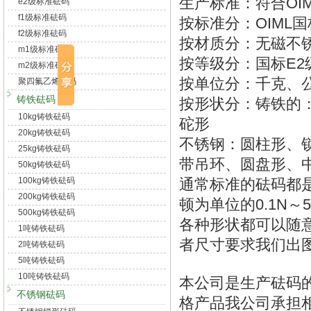
生产标准：符合OIML
e2级标准砝码
f1级标准砝码
按标准分：OIML国
f2级标准砝码
按材质分：无磁不
m1级标准砝码
按等级分：国标E2级、
m2级标准砝码
按单位分：千克、公
聚四氟乙烯砝码
铸铁砝码
按形状分：铸铁的
10kg铸铁砝码
砣形
20kg铸铁砝码
不锈钢：圆柱形、
25kg铸铁砝码
带吊环、圆盘形、
50kg铸铁砝码
100kg铸铁砝码
通常标准的砝码都是
200kg铸铁砝码
顿为单位的0.1N～
500kg铸铁砝码
各种形状都可以随
1吨铸铁砝码
者尺寸要求我们出
2吨铸铁砝码
5吨铸铁砝码
10吨铸铁砝码
本公司是生产砝码的
不锈钢砝码
格产品我公司承担