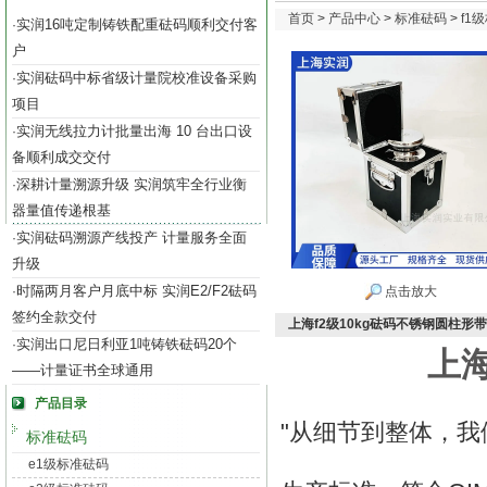
首页
>
产品中心
>
标准砝码
>
f1
实润16吨定制铸铁配重砝码顺利交付客
·
户
实润砝码中标省级计量院校准设备采购
·
项目
实润无线拉力计批量出海 10 台出口设
·
备顺利成交交付
深耕计量溯源升级 实润筑牢全行业衡
·
器量值传递根基
实润砝码溯源产线投产 计量服务全面
·
升级
时隔两月客户月底中标 实润E2/F2砝码
·
点击放大
签约全款交付
上海f2级10kg砝码不锈钢圆柱形
实润出口尼日利亚1吨铸铁砝码20个
·
上海
——计量证书全球通用
产品目录
"从细节到整体，我们
标准砝码
e1级标准砝码