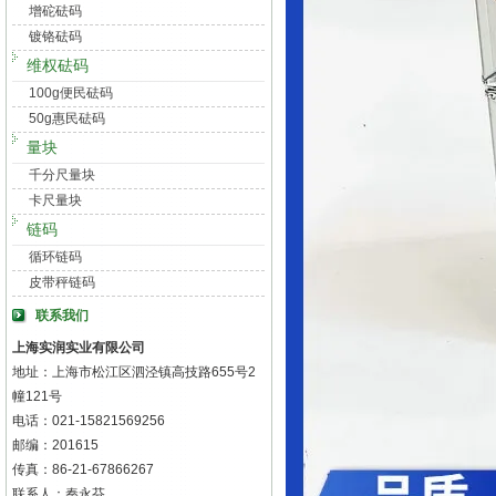
增砣砝码
镀铬砝码
维权砝码
100g便民砝码
50g惠民砝码
量块
千分尺量块
卡尺量块
链码
循环链码
皮带秤链码
联系我们
上海实润实业有限公司
地址：上海市松江区泗泾镇高技路655号2
幢121号
电话：021-15821569256
邮编：201615
传真：86-21-67866267
联系人：秦永芬