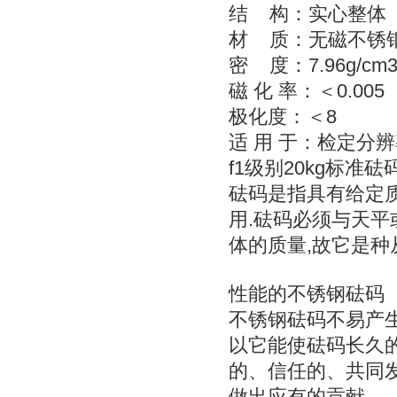
结
构：实心整体
材
质：无磁不锈
7.96g/cm
密
度：
0.005
磁
化
率：＜
8
极化度：＜
适
用
于：检定分辨
f1
20kg
级别
标准砝
砝码是指具有给定
.
用
砝码必须与天平
,
体的质量
故它是种
性能的不锈钢砝码
不锈钢砝码不易产
以它能使砝码长久
的、信任的、共同