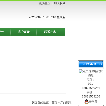
设为主页
|
加入收藏
2026-08-07 06:37:19 星期五
贤士
客户反馈
联系方式
电话：
021-
15821569256
手机：
15821569256
秦永芬
您现在的位置：
首页
> 产品展示