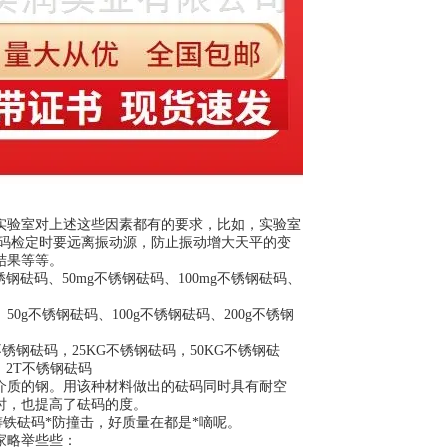
实验室对上述这些因素都有的要求，比如，实验室
砝码检定时要远离振动源，防止振动增大天平的变
结果等等。
锈钢砝码、50mg不锈钢砝码、100mg不锈钢砝码、
50g不锈钢砝码、100g不锈钢砝码、200g不锈钢
不锈钢砝码，25KG不锈钢砝码，50KG不锈钢砝
，2T不锈钢砝码
介质的钢。用该种材料做出的砝码同时具有耐空
时，也提高了砝码的度。
铁砝码*防撞击，好质量在都是*嘀呢。
家略举些些：