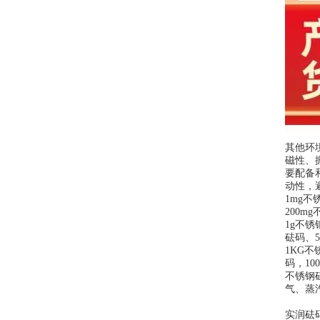
其他环
磁性、
要配备
动性，
1mg不
200m
1g不锈
砝码、5
1KG不
码，10
不锈钢
气、蒸
实润砝