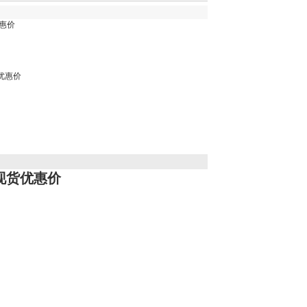
优惠价
货优惠价
厂家现货优惠价