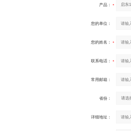
产品：
您的单位：
您的姓名：
联系电话：
常用邮箱：
省份：
详细地址：