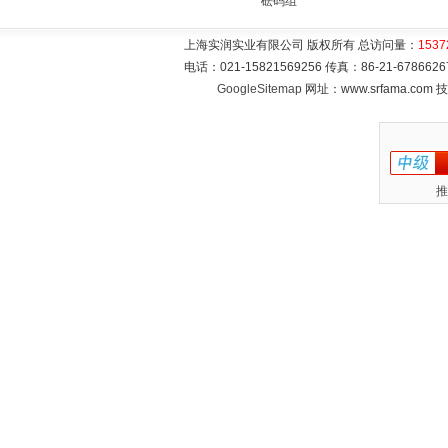
砝码组
上海实润实业有限公司 版权所有 总访问量：
1537
电话：021-15821569256 传真：86-21-6786
GoogleSitemap
网址：www.srfama.com
推