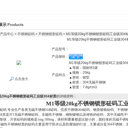
展示
Products
产品中心
>
不锈钢砝码
>
不锈钢锁形砝码
> M1等级20kg不锈钢锁形砝码工业级304
M1等级20kg不锈钢锁形砝码工业级304
产品型号：
产品报价：
M1等级20kg不锈钢锁形砝码工业级30
▲等级：国标M1级
▲规格：20kg
产品特点：
▲形状：锁型
点击放大
▲材质：304无磁不锈钢
▲密度：7.8g/cm3
级20kg不锈钢锁形砝码工业级304材质
的详细资料：
M1等级20kg不锈钢锁形砝码工业
砝码
专业生产各类无磁不锈钢
砝码、优质不锈钢
砝码、钢质镀铬砝码、不锈钢
316
304
质是JF1无磁不锈钢砝码，非磁性不锈钢，钢制镀铬以及铸铁的砝码，其中无磁性
形状，片状砝码的规格是1mg-500mg，体积和重量都是比较小的，圆柱体的无磁不锈钢规