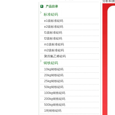
子天平.
——计量证书全球通用
分析和测
产品目录
标准砝码
e1级标准砝码
e2级标准砝码
f1级标准砝码
f2级标准砝码
m1级标准砝码
m2级标准砝码
聚四氟乙烯砝码
铸铁砝码
10kg铸铁砝码
20kg铸铁砝码
25kg铸铁砝码
50kg铸铁砝码
100kg铸铁砝码
200kg铸铁砝码
500kg铸铁砝码