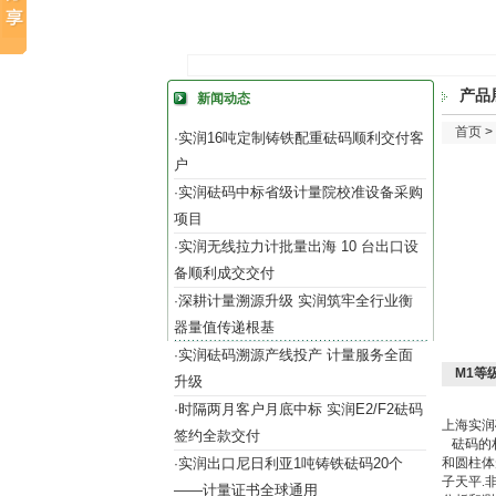
产品
新闻动态
首页
>
实润16吨定制铸铁配重砝码顺利交付客
·
户
实润砝码中标省级计量院校准设备采购
·
项目
实润无线拉力计批量出海 10 台出口设
·
备顺利成交交付
深耕计量溯源升级 实润筑牢全行业衡
·
器量值传递根基
实润砝码溯源产线投产 计量服务全面
·
M1等
升级
时隔两月客户月底中标 实润E2/F2砝码
·
上海实润
签约全款交付
砝码的材
实润出口尼日利亚1吨铸铁砝码20个
和圆柱体
·