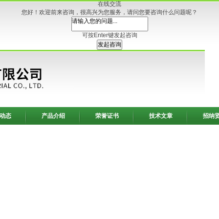
在线交流
您好！欢迎前来咨询，很高兴为您服务，请问您要咨询什么问题呢？
您好，看您停留很久了，是否找到了需求产品，您可以直接在线与我联系！
可按Enter键发起咨询
发起咨询
动态
产品介绍
荣誉证书
技术文章
招纳